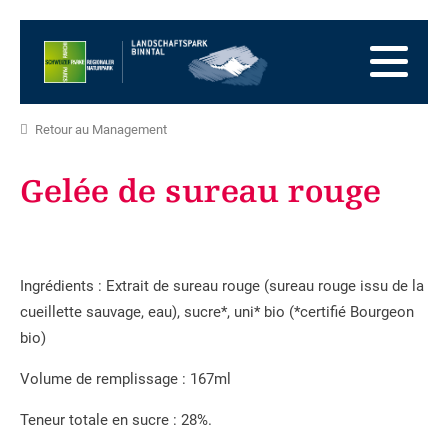
Vers
la
Vers
page
la
Aller
d'accueil
navigation
au
Vers
principale
contenu
la
Vers
Retour au Management
zone
le
Vers
des
plan
la
Gelée de sureau rouge
pieds
du
recherche
site
Ingrédients : Extrait de sureau rouge (sureau rouge issu de la
cueillette sauvage, eau), sucre*, uni* bio (*certifié Bourgeon
bio)
Volume de remplissage : 167ml
Teneur totale en sucre : 28%.