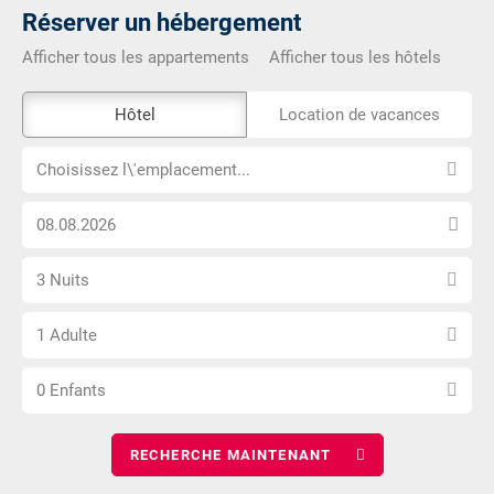
Réserver un hébergement
Afficher tous les appartements
Afficher tous les hôtels
L\'outil
Hôtel
Location de vacances
de
Choisissez
réservation
Choisissez l\'emplacement...
l\'emplacement...
externe
Choisissez
n\'est
la
pas
Sélectionnez
date
accessible
3 Nuits
le
d\'arrivée
Choisissez
nombre
1 Adulte
le
de
Choisissez
nombre
nuits
0 Enfants
le
d\'adultes
nombre
d\'enfants