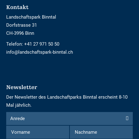
Footer
Kontakt
Landschaftspark Binntal
Dorfstrasse 31
CH-3996 Binn
Telefon:
+41 27 971 50 50
info@landschaftspark-binntal.ch
Newsletter
Der Newsletter des Landschaftparks Binntal erscheint 8-10
Mal jährlich.
Formular
Anrede
Anrede
um
Vorname
Nachname
sich