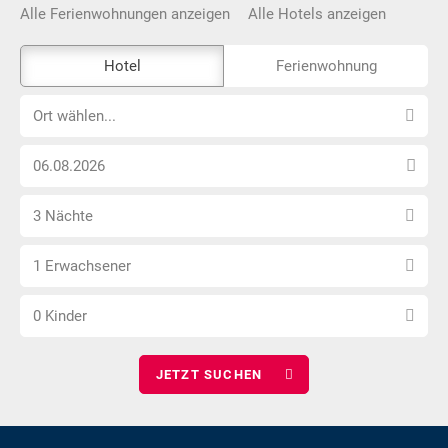
Alle Ferienwohnungen anzeigen
Alle Hotels anzeigen
Das
Hotel
Ferienwohnung
Externe-
Ort
Buchungstool
Ort wählen...
wählen...
ist
Anreise
nicht
Datum
Barrierefrei
Anzahl
wählen
3 Nächte
Nächte
Anzahl
wählen
1 Erwachsener
Erwachsene
Anzahl
wählen
0 Kinder
Kinder
wählen