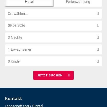
Hotel
Ferienwohnung
Externe-
Ort
Buchungstool
Ort wählen...
wählen...
ist
Anreise
nicht
Datum
Barrierefrei
Anzahl
wählen
3 Nächte
Nächte
Anzahl
wählen
1 Erwachsener
Erwachsene
Anzahl
wählen
0 Kinder
Kinder
wählen
Footer
Kontakt
Landschaftspark Binntal