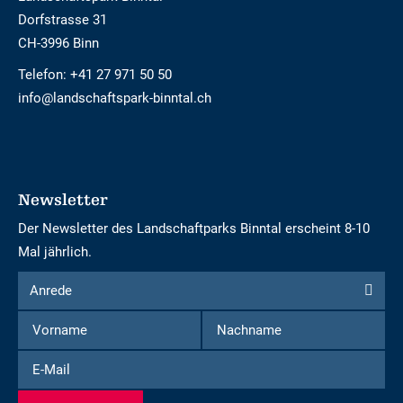
Dorfstrasse 31
CH-3996 Binn
Telefon:
+41 27 971 50 50
info@landschaftspark-binntal.ch
Newsletter
Der Newsletter des Landschaftparks Binntal erscheint 8-10
Mal jährlich.
Formular
Anrede
Anrede
um
Vorname
Nachname
sich
für
E-
den
Mail
Newsletter