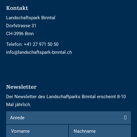
Footer
Kontakt
Landschaftspark Binntal
Dorfstrasse 31
CH-3996 Binn
Telefon:
+41 27 971 50 50
info@landschaftspark-binntal.ch
Newsletter
Der Newsletter des Landschaftparks Binntal erscheint 8-10
Mal jährlich.
Formular
Anrede
Anrede
um
Vorname
Nachname
sich