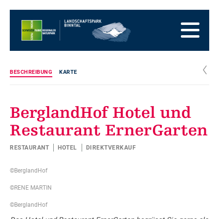
Zur
Startseite
Zur
Hauptnavigation
Zum
Inhalt
Zum
Fussbereich
Zur
Sitemap
Zur
c
BESCHREIBUNG
KARTE
Suche
BerglandHof Hotel und
Restaurant ErnerGarten
RESTAURANT
HOTEL
DIREKTVERKAUF
©BerglandHof
©RENE MARTIN
©BerglandHof