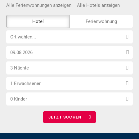
Alle Ferienwohnungen anzeigen
Alle Hotels anzeigen
Das
Hotel
Ferienwohnung
Externe-
Ort
Buchungstool
Ort wählen...
wählen...
ist
Anreise
nicht
Datum
Barrierefrei
Anzahl
wählen
3 Nächte
Nächte
Anzahl
wählen
1 Erwachsener
Erwachsene
Anzahl
wählen
0 Kinder
Kinder
wählen