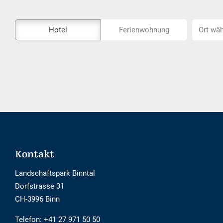
Das
Ort
Hotel
Ferienwohnung
Ort wäh
Externe-
wählen...
Buchungstool
ist
nicht
Barrierefrei
Footer
Kontakt
Landschaftspark Binntal
Dorfstrasse 31
CH-3996 Binn
Telefon:
+41 27 971 50 50