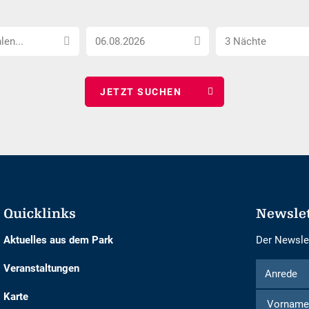
Anreise
Anzahl
len...
3 Nächte
Datum
Nächte
wählen
wählen
Quicklinks
Newsle
Aktuelles aus dem Park
Der Newslet
Formular
Anrede
Veranstaltungen
Anrede
um
Karte
sich