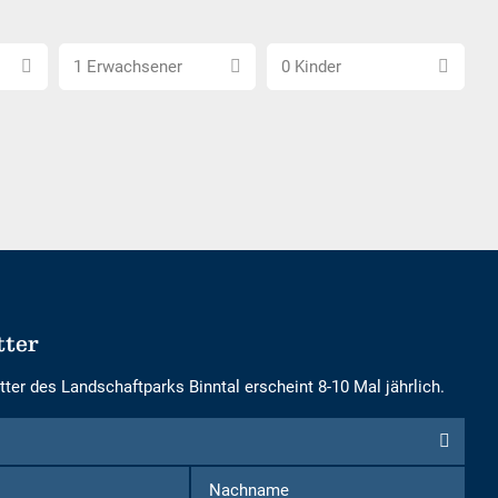
Anzahl
Anzahl
1 Erwachsener
0 Kinder
Erwachsene
Kinder
wählen
wählen
tter
ter des Landschaftparks Binntal erscheint 8-10 Mal jährlich.
Vorname
Nachname