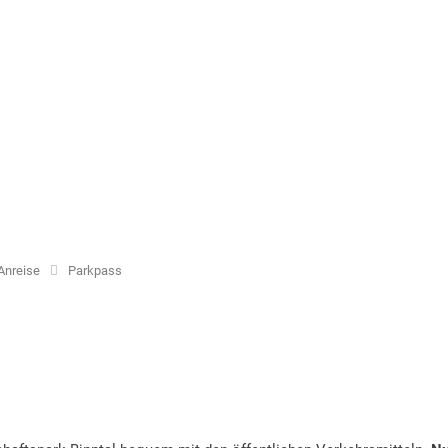
Community
genossenschaft Binn
ng Space Ernen
 Angebote
Anreise
Parkpass