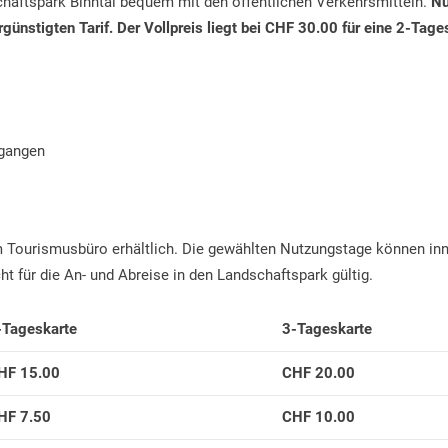
haftspark Binntal bequem mit den öffentlichen Verkehrsmitteln.
Nu
rgünstigten Tarif. Der Vollpreis liegt bei CHF 30.00 für eine 2-Tage
:
rgangen
im Tourismusbüro erhältlich. Die gewählten Nutzungstage können in
cht für die An- und Abreise in den Landschaftspark gültig.
-Tageskarte
3-Tageskarte
HF 15.00
CHF 20.00
HF 7.50
CHF 10.00