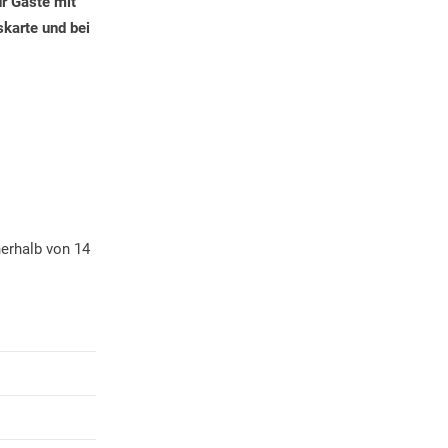
r Gäste mit
skarte und bei
nerhalb von 14