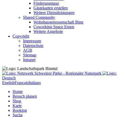
Förderungstaxe
Gästekarten erstellen
Weitere Dienstleistungen
Shared Community
Wohnbaugenossenschaft Binn
Coworking Space Ernen
Weitere Angebote
Copyright
Impressum
Datenschutz
AGB
Sitemap
Intranet
Deutsch
English
Français
Italiano
Home
Besuch planen
Shop
Karte
Booking
Suche