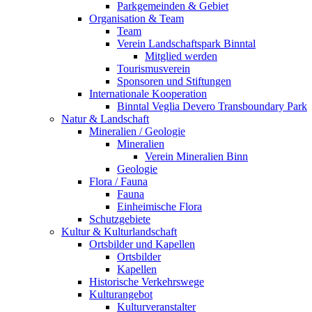
Parkgemeinden & Gebiet
Organisation & Team
Team
Verein Landschaftspark Binntal
Mitglied werden
Tourismusverein
Sponsoren und Stiftungen
Internationale Kooperation
Binntal Veglia Devero Transboundary Park
Natur & Landschaft
Mineralien / Geologie
Mineralien
Verein Mineralien Binn
Geologie
Flora / Fauna
Fauna
Einheimische Flora
Schutzgebiete
Kultur & Kulturlandschaft
Ortsbilder und Kapellen
Ortsbilder
Kapellen
Historische Verkehrswege
Kulturangebot
Kulturveranstalter