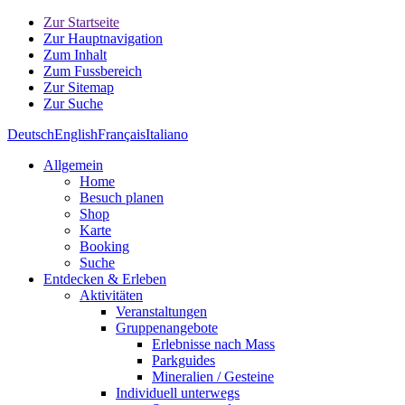
Zur Startseite
Zur Hauptnavigation
Zum Inhalt
Zum Fussbereich
Zur Sitemap
Zur Suche
Deutsch
English
Français
Italiano
Allgemein
Home
Besuch planen
Shop
Karte
Booking
Suche
Entdecken & Erleben
Aktivitäten
Veranstaltungen
Gruppenangebote
Erlebnisse nach Mass
Parkguides
Mineralien / Gesteine
Individuell unterwegs