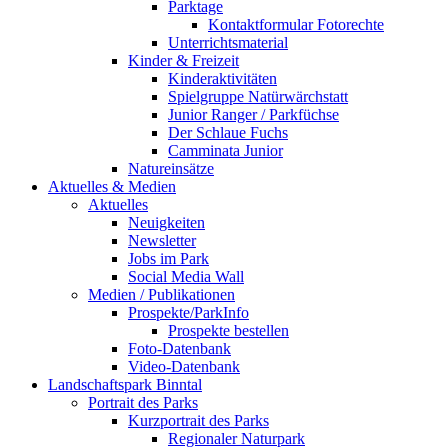
Parktage
Kontaktformular Fotorechte
Unterrichtsmaterial
Kinder & Freizeit
Kinderaktivitäten
Spielgruppe Natürwärchstatt
Junior Ranger / Parkfüchse
Der Schlaue Fuchs
Camminata Junior
Natureinsätze
Aktuelles & Medien
Aktuelles
Neuigkeiten
Newsletter
Jobs im Park
Social Media Wall
Medien / Publikationen
Prospekte/ParkInfo
Prospekte bestellen
Foto-Datenbank
Video-Datenbank
Landschaftspark Binntal
Portrait des Parks
Kurzportrait des Parks
Regionaler Naturpark