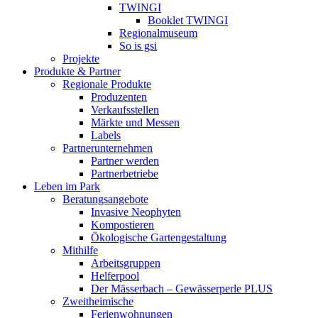
TWINGI
Booklet TWINGI
Regionalmuseum
So is gsi
Projekte
Produkte & Partner
Regionale Produkte
Produzenten
Verkaufsstellen
Märkte und Messen
Labels
Partnerunternehmen
Partner werden
Partnerbetriebe
Leben im Park
Beratungsangebote
Invasive Neophyten
Kompostieren
Ökologische Gartengestaltung
Mithilfe
Arbeitsgruppen
Helferpool
Der Mässerbach – Gewässerperle PLUS
Zweitheimische
Ferienwohnungen