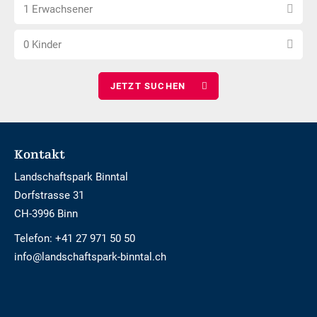
Anzahl
wählen
1 Erwachsener
Erwachsene
Anzahl
wählen
0 Kinder
Kinder
wählen
Footer
Kontakt
Landschaftspark Binntal
Dorfstrasse 31
CH-3996 Binn
Telefon:
+41 27 971 50 50
info@landschaftspark-binntal.ch