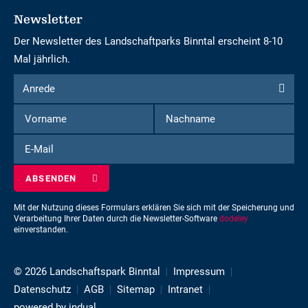
Newsletter
Der Newsletter des Landschaftparks Binntal erscheint 8-10
Mal jährlich.
Formular
Anrede
Anrede
um
Vorname
Nachname
sich
für
E-
den
Mail
Newsletter
einzuschreiben
Mit der Nutzung dieses Formulars erklären Sie sich mit der Speicherung und
Verarbeitung Ihrer Daten durch die Newsletter-Software
dodeley
einverstanden.
© 2026 Landschaftspark Binntal
Impressum
Datenschutz
AGB
Sitemap
Intranet
powered by indual