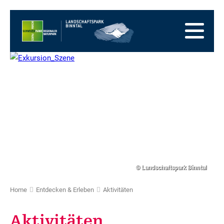
Zur
Startseite
Zur
Hauptnavigation
Zum
Inhalt
Zum
Fussbereich
Zur
Sitemap
Zur
Suche
© Landschaftspark Binntal
Home
Entdecken & Erleben
Aktivitäten
Aktivitäten