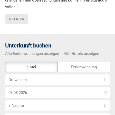
unangenehmen Überraschungen und können Ihren Ausflug in
vollen…
DETAILS
Unterkunft buchen
Alle Ferienwohnungen anzeigen
Alle Hotels anzeigen
Das
Hotel
Ferienwohnung
Externe-
Ort
Buchungstool
Ort wählen...
wählen...
ist
Anreise
nicht
Datum
Barrierefrei
Anzahl
wählen
3 Nächte
Nächte