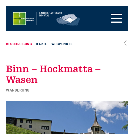
Zur
Startseite
Zur
Hauptnavigation
Zum
Inhalt
Zum
Fussbereich
Zur
Sitemap
Zur
c
BESCHREIBUNG
KARTE
WEGPUNKTE
Suche
Binn – Hockmatta –
Wasen
WANDERUNG