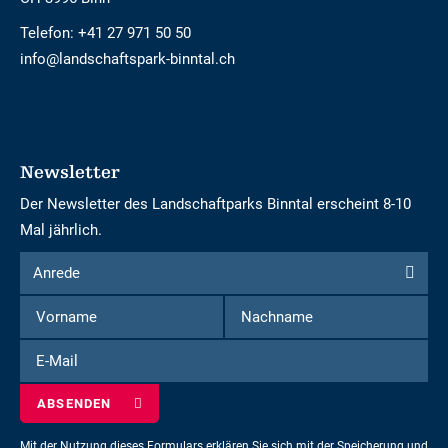
Telefon:
+41 27 971 50 50
info@landschaftspark-binntal.ch
Newsletter
Der Newsletter des Landschaftparks Binntal erscheint 8-10
Mal jährlich.
Formular
Anrede
Anrede
um
Vorname
Nachname
sich
für
E-
den
Mail
Newsletter
einzuschreiben
Mit der Nutzung dieses Formulars erklären Sie sich mit der Speicherung und