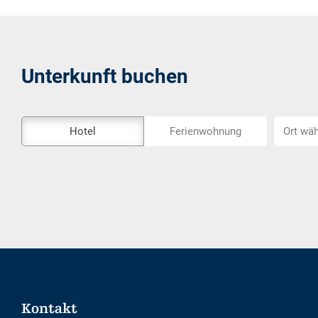
Unterkunft buchen
Das
Ort
Hotel
Ferienwohnung
Ort wäh
Externe-
wählen...
Buchungstool
ist
nicht
Barrierefrei
Footer
Kontakt