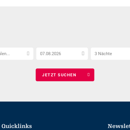
Anreise
Anzahl
len...
3 Nächte
Datum
Nächte
wählen
wählen
Quicklinks
Newsle