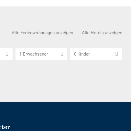
Alle Ferienwohnungen anzeigen
Alle Hotels anzeigen
Anzahl
Anzahl
1 Erwachsener
0 Kinder
Erwachsene
Kinder
wählen
wählen
tter