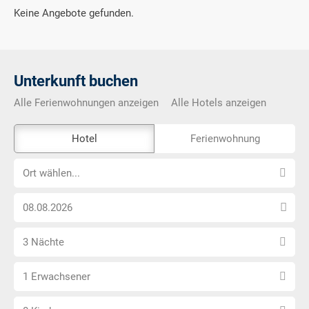
Keine Angebote gefunden.
Unterkunft buchen
Alle Ferienwohnungen anzeigen
Alle Hotels anzeigen
Das
Hotel
Ferienwohnung
Externe-
Ort
Buchungstool
Ort wählen...
wählen...
ist
Anreise
nicht
Datum
Barrierefrei
Anzahl
wählen
3 Nächte
Nächte
Anzahl
wählen
1 Erwachsener
Erwachsene
Anzahl
wählen