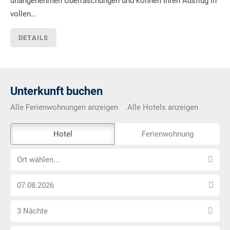
unangenehmen Überraschungen und können Ihren Ausflug in
vollen…
DETAILS
Unterkunft buchen
Alle Ferienwohnungen anzeigen
Alle Hotels anzeigen
Das
Hotel
Ferienwohnung
Externe-
Ort
Buchungstool
Ort wählen...
wählen...
ist
Anreise
nicht
Datum
Barrierefrei
Anzahl
wählen
3 Nächte
Nächte