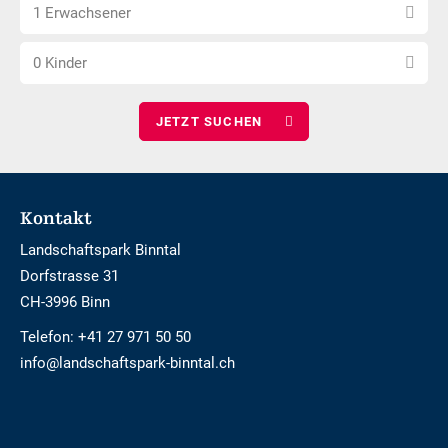
Anzahl
wählen
1 Erwachsener
Erwachsene
Anzahl
wählen
0 Kinder
Kinder
wählen
Footer
Kontakt
Landschaftspark Binntal
Dorfstrasse 31
CH-3996 Binn
Telefon:
+41 27 971 50 50
info@landschaftspark-binntal.ch