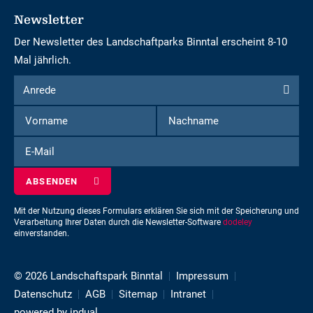
Newsletter
Der Newsletter des Landschaftparks Binntal erscheint 8-10
Mal jährlich.
Formular
Anrede
Anrede
um
Vorname
Nachname
sich
für
E-
den
Mail
Newsletter
einzuschreiben
Mit der Nutzung dieses Formulars erklären Sie sich mit der Speicherung und
Verarbeitung Ihrer Daten durch die Newsletter-Software
dodeley
einverstanden.
© 2026 Landschaftspark Binntal
Impressum
Datenschutz
AGB
Sitemap
Intranet
powered by indual