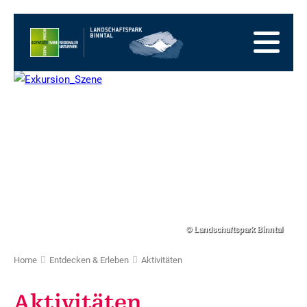
Zur
Startseite
Zur
Hauptnavigation
Zum
Inhalt
Zum
Fussbereich
Zur
Sitemap
Zur
Suche
© Landschaftspark Binntal
Home
Entdecken & Erleben
Aktivitäten
Aktivitäten