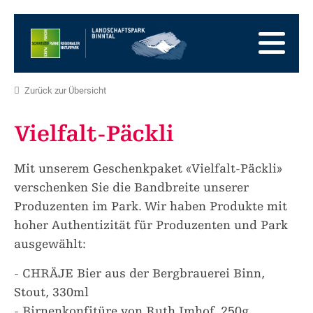
Zur
Startseite
Zur
Hauptnavigation
Zum
Inhalt
Zum
Fussbereich
Zur
Zurück zur Übersicht
Sitemap
Zur
Suche
Vielfalt-Päckli
Mit unserem Geschenkpaket «Vielfalt-Päckli»
verschenken Sie die Bandbreite unserer
Produzenten im Park. Wir haben Produkte mit
hoher Authentizität für Produzenten und Park
ausgewählt:
- CHRÄJE Bier aus der Bergbrauerei Binn,
Stout, 330ml
- Birnenkonfitüre von Ruth Imhof, 250g