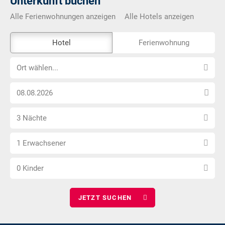
Unterkunft buchen
Alle Ferienwohnungen anzeigen
Alle Hotels anzeigen
Das
Hotel
Ferienwohnung
Externe-
Ort
Buchungstool
Ort wählen...
wählen...
ist
Anreise
nicht
Datum
Barrierefrei
Anzahl
wählen
3 Nächte
Nächte
Anzahl
wählen
1 Erwachsener
Erwachsene
Anzahl
wählen
0 Kinder
Kinder
wählen