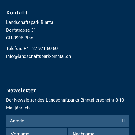
Footer
Kontakt
Landschaftspark Binntal
Dorfstrasse 31
CH-3996 Binn
Telefon:
+41 27 971 50 50
info@landschaftspark-binntal.ch
Newsletter
Der Newsletter des Landschaftparks Binntal erscheint 8-10
Mal jährlich.
Formular
Anrede
Anrede
um
Vorname
Nachname
sich