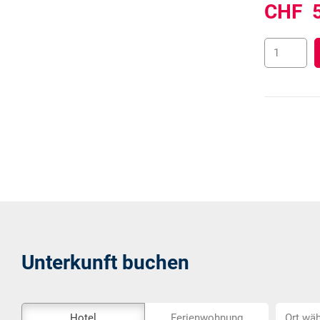
CHF
Unterkunft buchen
Das
Ort
Hotel
Ferienwohnung
Ort wäh