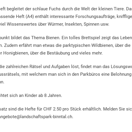
© Landschaftsp
Community
Heft begleitet der schlaue Fuchs durch die Welt der kleinen Tiere. Da
TWINGI 26
Parktage Schule Untergoms
Treten auch Sie dem Trägerver
Hilf dem Park - Sei auch dabei
genossenschaft Binn
ssende Heft (A4) enthält interessante Forschungsaufträge, knifflig
«Landschaftspark Binntal» bei.
Online Shop
Mehr erfahren!
viel Wissenswertes über Würmer, Insekten, Spinnen usw.
Mehr Informationen
ng Space Ernen
unkt bildet das Thema Bienen. Ein tolles Brettspiel zeigt das Lebe
 Angebote
Werden Sie Mitglied
. Zudem erfährt man etwas die parktypischen Wildbienen, über die
r Honigbienen, über die Bestäubung und vieles mehr.
e zahlreichen Rätsel und Aufgaben löst, findet man das Lösungsw
ssrätsels, mit welchem man sich in den Parkbüros eine Belohnung
nn.
chtet sich an Kinder ab 8 Jahren.
atz sind die Hefte für CHF 2.50 pro Stück erhältlich. Melden Sie si
 angebote@landschaftspark-binntal.ch.