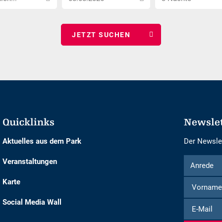
Datum
Nächte
wählen
wählen
Quicklinks
Newsle
Aktuelles aus dem Park
Der Newslet
Formular
Anrede
Veranstaltungen
Anrede
um
Karte
sich
für
Social Media Wall
E-
den
Mail