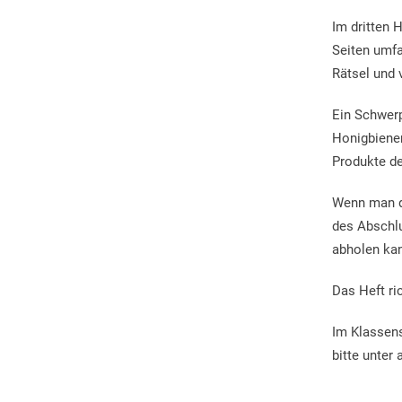
Kultur & Kulturlandschaft
Projekte
Zweitheimische
Shared 
Schulklassen
Im dritten 
Ortsbilder und Kapellen
Ferienwohnungen
Wohnbau
Seiten umfa
Kinder & Freizeit
Rätsel und 
Historische Verkehrswege
Förderungstaxe
Coworki
Natureinsätze
Kulturangebot
Ein Schwerp
Gästekarten erstellen
Weitere
Honigbienen
Weitere Dienstleistungen
Produkte de
Wenn man di
des Abschlu
abholen ka
Das Heft ri
Im Klassens
bitte unter