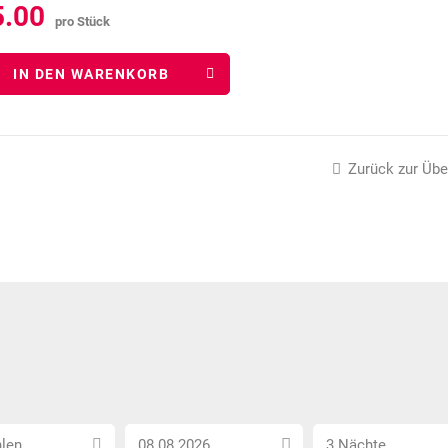
5.00
pro Stück
IN DEN WARENKORB
Zurück zur Übe
Anreise
Anzahl
len...
3 Nächte