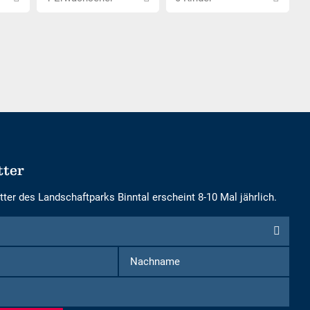
Erwachsene
Kinder
wählen
wählen
tter
ter des Landschaftparks Binntal erscheint 8-10 Mal jährlich.
Vorname
Nachname