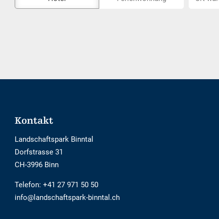
Externe-
wählen...
Buchungstool
ist
nicht
Barrierefrei
Footer
Kontakt
Landschaftspark Binntal
Dorfstrasse 31
CH-3996 Binn
Telefon:
+41 27 971 50 50
info@landschaftspark-binntal.ch