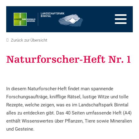
Zur
Startseite
Zur
Hauptnavigation
Zum
Inhalt
Zum
Fussbereich
Zur
Zurück zur Übersicht
Sitemap
Zur
Suche
Naturforscher-Heft Nr. 1
In diesem Naturforscher-Heft findet man spannende
Forschungsaufträge, knifflige Rätsel, lustige Witze und tolle
Rezepte, welche zeigen, was es im Landschaftspark Binntal
alles zu entdecken gibt. Das 40 Seiten umfassende Heft (A4)
enthält Wissenswertes über Pflanzen, Tiere sowie Mineralien
und Gesteine.