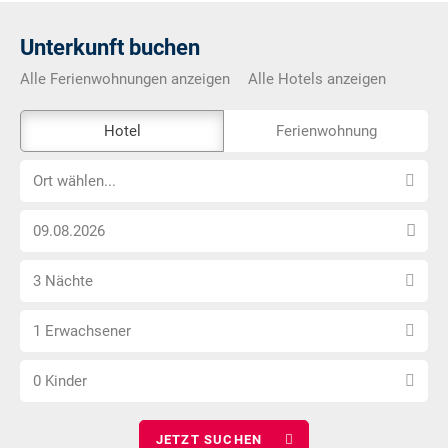
Unterkunft buchen
Alle Ferienwohnungen anzeigen
Alle Hotels anzeigen
Das
Hotel
Ferienwohnung
Externe-
Ort
Buchungstool
Ort wählen...
wählen...
ist
Anreise
nicht
Datum
Barrierefrei
Anzahl
wählen
3 Nächte
Nächte
Anzahl
wählen
1 Erwachsener
Erwachsene
Anzahl
wählen
0 Kinder
Kinder
wählen