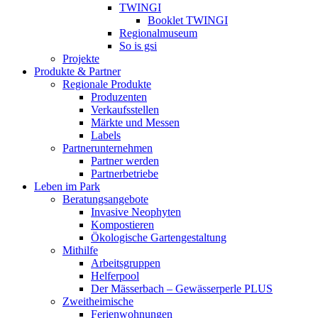
TWINGI
Booklet TWINGI
Regionalmuseum
So is gsi
Projekte
Produkte & Partner
Regionale Produkte
Produzenten
Verkaufsstellen
Märkte und Messen
Labels
Partnerunternehmen
Partner werden
Partnerbetriebe
Leben im Park
Beratungsangebote
Invasive Neophyten
Kompostieren
Ökologische Gartengestaltung
Mithilfe
Arbeitsgruppen
Helferpool
Der Mässerbach – Gewässerperle PLUS
Zweitheimische
Ferienwohnungen