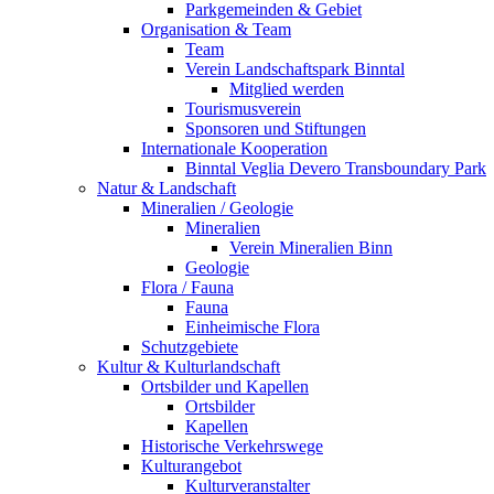
Parkgemeinden & Gebiet
Organisation & Team
Team
Verein Landschaftspark Binntal
Mitglied werden
Tourismusverein
Sponsoren und Stiftungen
Internationale Kooperation
Binntal Veglia Devero Transboundary Park
Natur & Landschaft
Mineralien / Geologie
Mineralien
Verein Mineralien Binn
Geologie
Flora / Fauna
Fauna
Einheimische Flora
Schutzgebiete
Kultur & Kulturlandschaft
Ortsbilder und Kapellen
Ortsbilder
Kapellen
Historische Verkehrswege
Kulturangebot
Kulturveranstalter