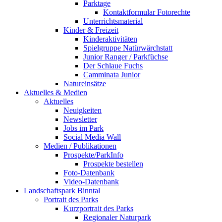
Parktage
Kontaktformular Fotorechte
Unterrichtsmaterial
Kinder & Freizeit
Kinderaktivitäten
Spielgruppe Natürwärchstatt
Junior Ranger / Parkfüchse
Der Schlaue Fuchs
Camminata Junior
Natureinsätze
Aktuelles & Medien
Aktuelles
Neuigkeiten
Newsletter
Jobs im Park
Social Media Wall
Medien / Publikationen
Prospekte/ParkInfo
Prospekte bestellen
Foto-Datenbank
Video-Datenbank
Landschaftspark Binntal
Portrait des Parks
Kurzportrait des Parks
Regionaler Naturpark