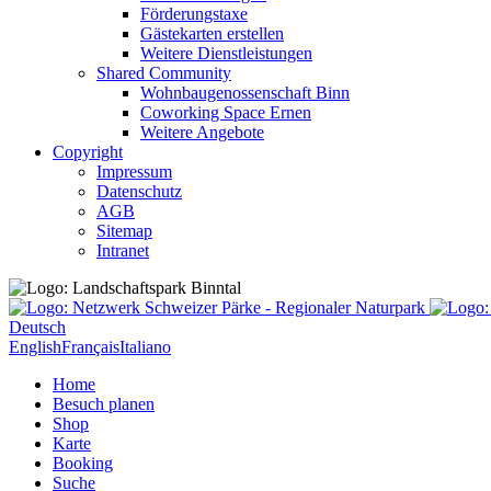
Förderungstaxe
Gästekarten erstellen
Weitere Dienstleistungen
Shared Community
Wohnbaugenossenschaft Binn
Coworking Space Ernen
Weitere Angebote
Copyright
Impressum
Datenschutz
AGB
Sitemap
Intranet
Deutsch
English
Français
Italiano
Home
Besuch planen
Shop
Karte
Booking
Suche