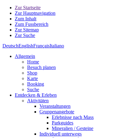
Zur Startseite
Zur Hauptnavigation
Zum Inhalt
Zum Fussbereich
Zur Sitemap
Zur Suche
Deutsch
English
Français
Italiano
Allgemein
Home
Besuch planen
Shop
Karte
Booking
Suche
Entdecken & Erleben
Aktivitäten
Veranstaltungen
Gruppenangebote
Erlebnisse nach Mass
Parkguides
Mineralien / Gesteine
Individuell unterwegs