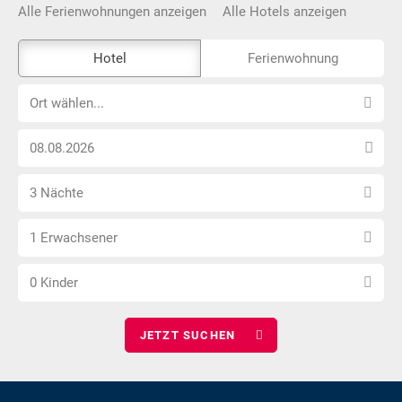
Alle Ferienwohnungen anzeigen
Alle Hotels anzeigen
Das
Hotel
Ferienwohnung
Externe-
Ort
Buchungstool
Ort wählen...
wählen...
ist
Anreise
nicht
Datum
Barrierefrei
Anzahl
wählen
3 Nächte
Nächte
Anzahl
wählen
1 Erwachsener
Erwachsene
Anzahl
wählen
0 Kinder
Kinder
wählen