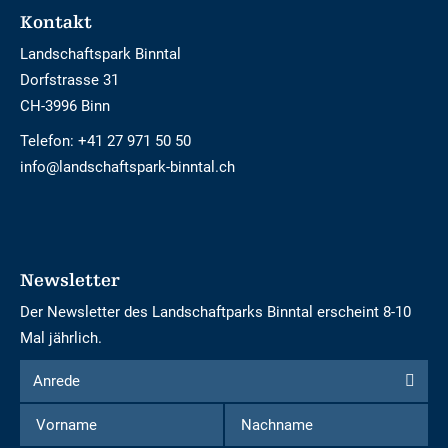
Footer
Kontakt
Landschaftspark Binntal
Dorfstrasse 31
CH-3996 Binn
Telefon:
+41 27 971 50 50
info@landschaftspark-binntal.ch
Newsletter
Der Newsletter des Landschaftparks Binntal erscheint 8-10
Mal jährlich.
Formular
Anrede
Anrede
um
Vorname
Nachname
sich