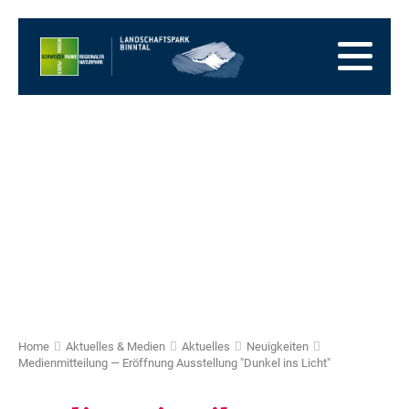
Zur
Startseite
Zur
Hauptnavigation
Zum
Inhalt
Zum
Fussbereich
Zur
Sitemap
Zur
Suche
Home
Aktuelles & Medien
Aktuelles
Neuigkeiten
Medienmitteilung — Eröffnung Ausstellung "Dunkel ins Licht"