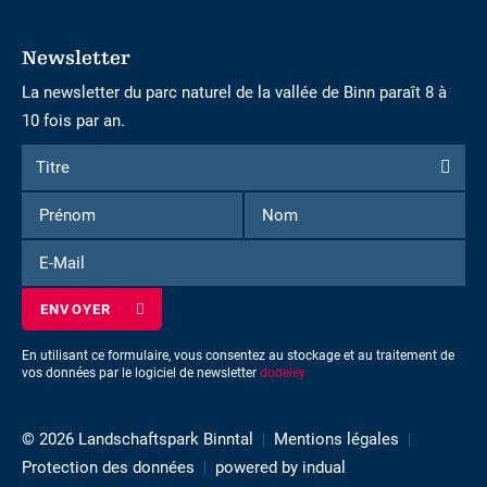
Newsletter
La newsletter du parc naturel de la vallée de Binn paraît 8 à
10 fois par an.
Formulaire
Titre
Titre
d'inscription
Prénom
Nom
à
la
E-
newsletter
Mail
En utilisant ce formulaire, vous consentez au stockage et au traitement de
vos données par le logiciel de newsletter
dodeley
© 2026 Landschaftspark Binntal
Mentions légales
Protection des données
powered by indual