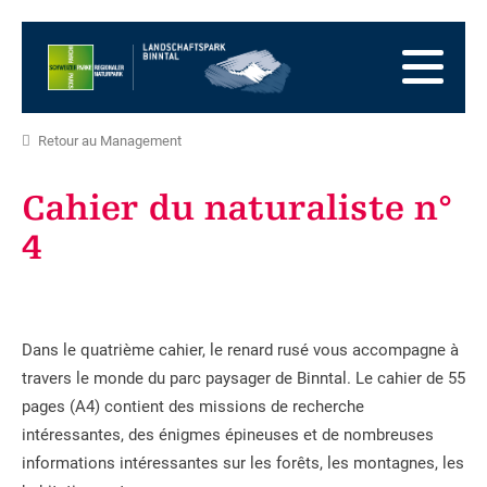
Vers
la
Vers
page
la
Aller
d'accueil
navigation
au
Vers
principale
contenu
la
Vers
Retour au Management
zone
le
Vers
des
plan
la
Cahier du naturaliste n°
pieds
du
recherche
4
site
Dans le quatrième cahier, le renard rusé vous accompagne à
travers le monde du parc paysager de Binntal. Le cahier de 55
pages (A4) contient des missions de recherche
intéressantes, des énigmes épineuses et de nombreuses
informations intéressantes sur les forêts, les montagnes, les