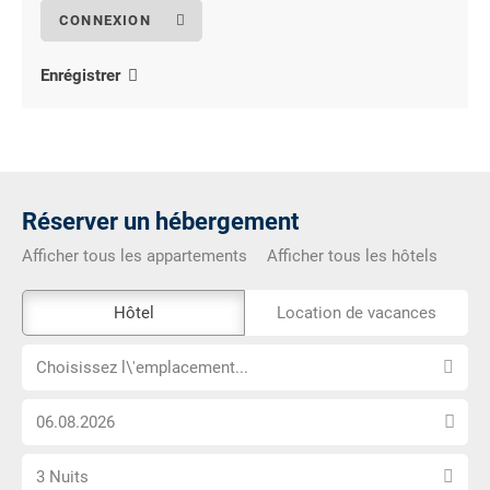
Enrégistrer
Réserver un hébergement
Afficher tous les appartements
Afficher tous les hôtels
L\'outil
Hôtel
Location de vacances
de
Choisissez
réservation
Choisissez l\'emplacement...
l\'emplacement...
externe
Choisissez
n\'est
la
pas
Sélectionnez
date
accessible
3 Nuits