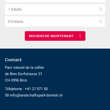
le
d\'arrivée
Choisissez
nombre
1 Adulte
le
de
Choisissez
nombre
nuits
0 Enfants
le
d\'adultes
nombre
d\'enfants
Footer
Contact
Parc naturel de la vallée
de Binn Dorfstrasse 31
CH-3996 Binn
Téléphone :
+41 27 971 50
50 info@landschaftspark-binntal.ch