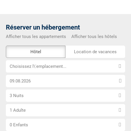
Réserver un hébergement
Afficher tous les appartements
Afficher tous les hôtels
L\'outil
Hôtel
Location de vacances
de
Choisissez
réservation
Choisissez l\'emplacement...
l\'emplacement...
externe
Choisissez
n\'est
la
pas
Sélectionnez
date
accessible
3 Nuits
le
d\'arrivée
Choisissez
nombre
1 Adulte
le
de
Choisissez
nombre
nuits
0 Enfants
le
d\'adultes