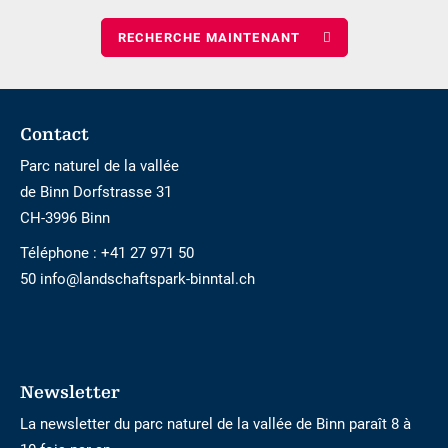
nombre
d\'enfants
Footer
Contact
Parc naturel de la vallée
de Binn Dorfstrasse 31
CH-3996 Binn
Téléphone :
+41 27 971 50
50 info@landschaftspark-binntal.ch
Newsletter
La newsletter du parc naturel de la vallée de Binn paraît 8 à