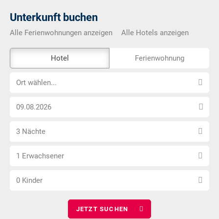
Unterkunft buchen
Alle Ferienwohnungen anzeigen
Alle Hotels anzeigen
Das
Hotel
Ferienwohnung
Externe-
Ort
Buchungstool
Ort wählen...
wählen...
ist
Anreise
nicht
Datum
Barrierefrei
Anzahl
wählen
3 Nächte
Nächte
Anzahl
wählen
1 Erwachsener
Erwachsene
Anzahl
wählen
0 Kinder
Kinder
wählen