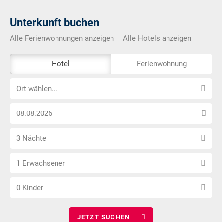
Unterkunft buchen
Alle Ferienwohnungen anzeigen
Alle Hotels anzeigen
Das
Hotel
Ferienwohnung
Externe-
Ort
Buchungstool
Ort wählen...
wählen...
ist
Anreise
nicht
Datum
Barrierefrei
Anzahl
wählen
3 Nächte
Nächte
Anzahl
wählen
1 Erwachsener
Erwachsene
Anzahl
wählen
0 Kinder
Kinder
wählen