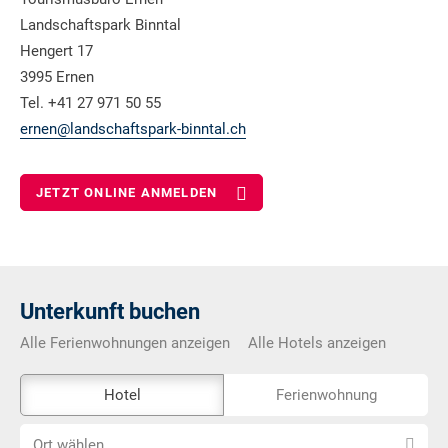
Landschaftspark Binntal
Hengert 17
3995 Ernen
Tel. +41 27 971 50 55
ernen@landschaftspark-binntal.ch
JETZT ONLINE ANMELDEN
Unterkunft buchen
Alle Ferienwohnungen anzeigen
Alle Hotels anzeigen
Das
Hotel
Ferienwohnung
Externe-
Ort
Buchungstool
Ort wählen...