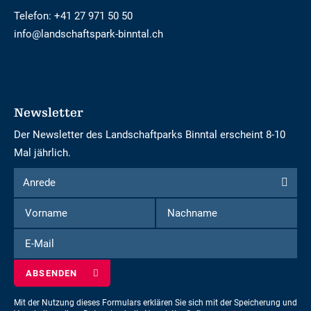
Telefon:
+41 27 971 50 50
info@landschaftspark-binntal.ch
Newsletter
Der Newsletter des Landschaftparks Binntal erscheint 8-10
Mal jährlich.
Formular
Anrede
Anrede
um
Vorname
Nachname
sich
für
E-
den
Mail
Newsletter
einzuschreiben
Mit der Nutzung dieses Formulars erklären Sie sich mit der Speicherung und