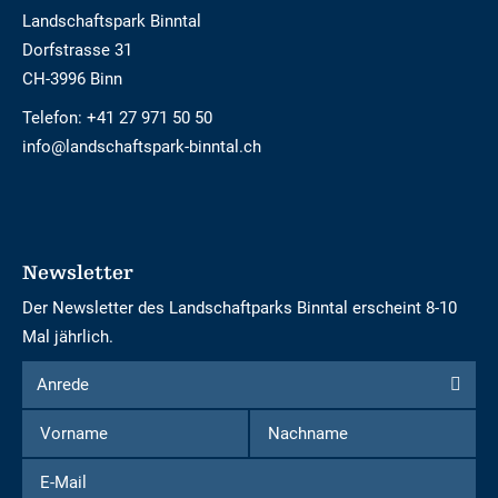
Landschaftspark Binntal
Dorfstrasse 31
CH-3996 Binn
Telefon:
+41 27 971 50 50
info@landschaftspark-binntal.ch
Newsletter
Der Newsletter des Landschaftparks Binntal erscheint 8-10
Mal jährlich.
Formular
Anrede
Anrede
um
Vorname
Nachname
sich
für
E-
den