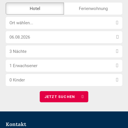
Das
Hotel
Ferienwohnung
Externe-
Ort
Buchungstool
Ort wählen...
wählen...
ist
Anreise
nicht
Datum
Barrierefrei
Anzahl
wählen
3 Nächte
Nächte
Anzahl
wählen
1 Erwachsener
Erwachsene
Anzahl
wählen
0 Kinder
Kinder
wählen
Footer
Kontakt