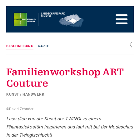
Zur
Startseite
Zur
Hauptnavigation
Zum
Inhalt
Zum
Fussbereich
Zur
Sitemap
Zur
c
BESCHREIBUNG
KARTE
Suche
Familienworkshop ART
Couture
KUNST / HANDWERK
©David Zehnder
Lass dich von der Kunst der TWINGI zu einem
Phantasiekostüm inspirieren und lauf mit bei der Modeschau
in der Twingischlucht!