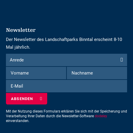
Newsletter
Der Newsletter des Landschaftparks Binntal erscheint 8-10
Mal jährlich.
Formular
Anrede
Anrede
um
Vorname
Nachname
sich
für
E-
den
Mail
Newsletter
einzuschreiben
Mit der Nutzung dieses Formulars erklären Sie sich mit der Speicherung und
Verarbeitung Ihrer Daten durch die Newsletter-Software
dodeley
einverstanden.