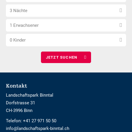
Datum
Barrierefrei
Anzahl
wählen
3 Nächte
Nächte
Anzahl
wählen
1 Erwachsener
Erwachsene
Anzahl
wählen
0 Kinder
Kinder
wählen
Footer
Kontakt
Landschaftspark Binntal
Dorfstrasse 31
CH-3996 Binn
Telefon:
+41 27 971 50 50
info@landschaftspark-binntal.ch