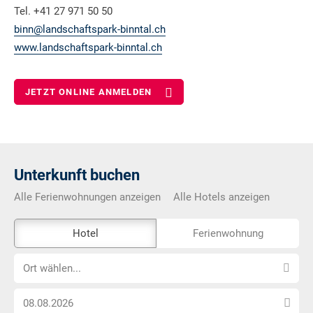
Tel. +41 27 971 50 50
binn@landschaftspark-binntal.ch
www.landschaftspark-binntal.ch
JETZT ONLINE ANMELDEN
Unterkunft buchen
Alle Ferienwohnungen anzeigen
Alle Hotels anzeigen
Das
Hotel
Ferienwohnung
Externe-
Ort
Buchungstool
Ort wählen...
wählen...
ist
Anreise
nicht