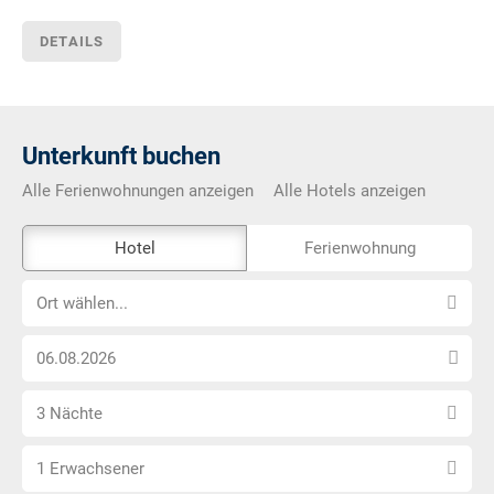
DETAILS
Unterkunft buchen
Alle Ferienwohnungen anzeigen
Alle Hotels anzeigen
Das
Hotel
Ferienwohnung
Externe-
Ort
Buchungstool
Ort wählen...
wählen...
ist
Anreise
nicht
Datum
Barrierefrei
Anzahl
wählen
3 Nächte
Nächte
Anzahl
wählen
1 Erwachsener
Erwachsene