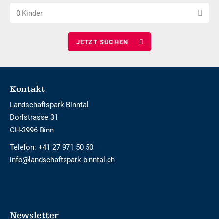
Anzahl
wählen
0 Kinder
Kinder
wählen
Footer
Kontakt
Landschaftspark Binntal
Dorfstrasse 31
CH-3996 Binn
Telefon:
+41 27 971 50 50
info@landschaftspark-binntal.ch
Newsletter