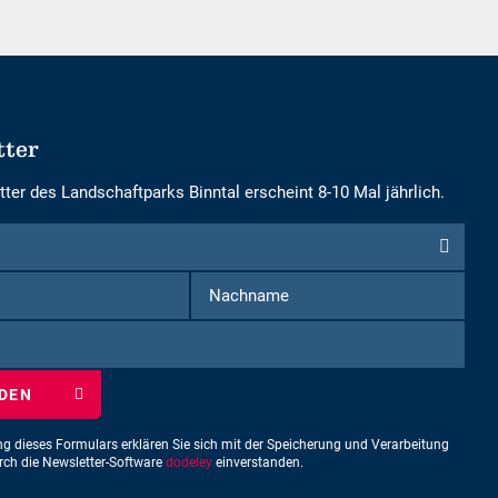
tter
ter des Landschaftparks Binntal erscheint 8-10 Mal jährlich.
Vorname
Nachname
iben
ng dieses Formulars erklären Sie sich mit der Speicherung und Verarbeitung
urch die Newsletter-Software
dodeley
einverstanden.