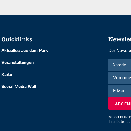
Quicklinks
Newsle
Aktuelles aus dem Park
Der Newslet
Formular
Anrede
Veranstaltungen
Anrede
um
Karte
sich
für
Social Media Wall
E-
den
Mail
Newsletter
einzuschre
Mit der Nutzu
Ihrer Daten d