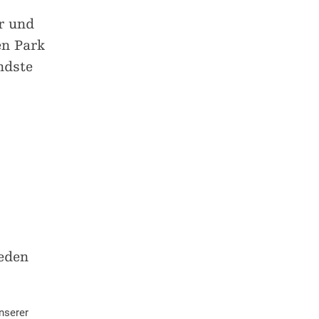
r und
en Park
ndste
jeden
nserer