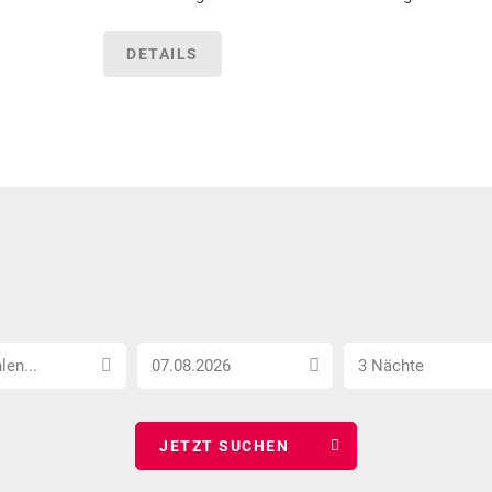
DETAILS
Anreise
Anzahl
len...
3 Nächte
Datum
Nächte
wählen
wählen