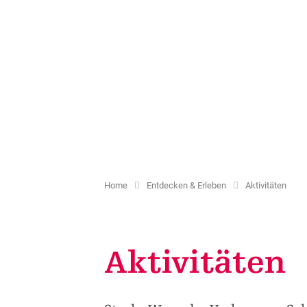
Kultur & Kulturlandschaft
Projekte
Zweitheimische
Shared 
Schulklassen
Ortsbilder und Kapellen
Ferienwohnungen
Wohnbau
Kinder & Freizeit
Historische Verkehrswege
Förderungstaxe
Coworki
Natureinsätze
Kulturangebot
Gästekarten erstellen
Weitere
Weitere Dienstleistungen
Home
Entdecken & Erleben
Aktivitäten
Aktivitäten