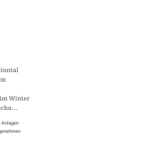
inntal
Im
 im Winter
schu
…
d Anlagen
angenehmen