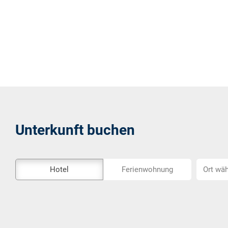
Unterkunft buchen
Das
Ort
Hotel
Ferienwohnung
Ort wäh
Externe-
wählen...
Buchungstool
ist
nicht