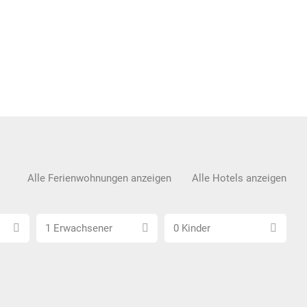
Alle Ferienwohnungen anzeigen
Alle Hotels anzeigen
Anzahl
Anzahl
1 Erwachsener
0 Kinder
Erwachsene
Kinder
wählen
wählen