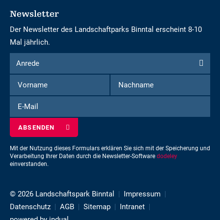
Newsletter
Der Newsletter des Landschaftparks Binntal erscheint 8-10
Mal jährlich.
Formular
Anrede
Anrede
um
Vorname
Nachname
sich
für
E-
den
Mail
Newsletter
einzuschreiben
Mit der Nutzung dieses Formulars erklären Sie sich mit der Speicherung und
Verarbeitung Ihrer Daten durch die Newsletter-Software
dodeley
einverstanden.
© 2026 Landschaftspark Binntal
Impressum
Datenschutz
AGB
Sitemap
Intranet
powered by indual