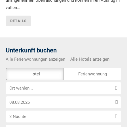
unangenehmen Überraschungen und können Ihren Ausflug in
vollen…
DETAILS
Unterkunft buchen
Alle Ferienwohnungen anzeigen
Alle Hotels anzeigen
Das
Hotel
Ferienwohnung
Externe-
Ort
Buchungstool
Ort wählen...
wählen...
ist
Anreise
nicht
Datum
Barrierefrei
Anzahl
wählen
3 Nächte
Nächte