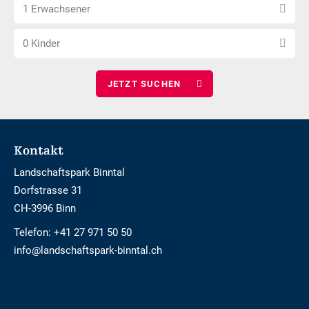
Anzahl
wählen
1 Erwachsener
Erwachsene
Anzahl
wählen
0 Kinder
Kinder
wählen
Footer
Kontakt
Landschaftspark Binntal
Dorfstrasse 31
CH-3996 Binn
Telefon:
+41 27 971 50 50
info@landschaftspark-binntal.ch