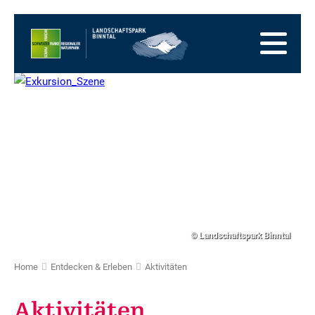
Zur
Startseite
Zur
Hauptnavigation
Zum
Inhalt
Zum
Fussbereich
Zur
Sitemap
Zur
Suche
© Landschaftspark Binntal
Home
Entdecken & Erleben
Aktivitäten
Aktivitäten