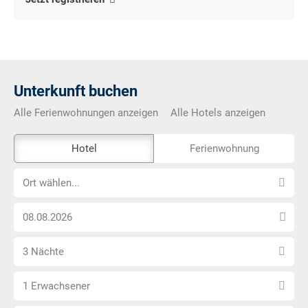
Unterkunft buchen
Alle Ferienwohnungen anzeigen
Alle Hotels anzeigen
Das
Hotel
Ferienwohnung
Externe-
Ort
Buchungstool
Ort wählen...
wählen...
ist
Anreise
nicht
Datum
Barrierefrei
Anzahl
wählen
3 Nächte
Nächte
Anzahl
wählen
1 Erwachsener
Erwachsene