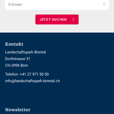
Anzahl
wählen
0 Kinder
Kinder
wählen
Footer
Kontakt
Landschaftspark Binntal
Dorfstrasse 31
CH-3996 Binn
Telefon:
+41 27 971 50 50
info@landschaftspark-binntal.ch
Newsletter