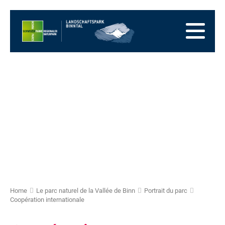
Vers
la
Vers
page
la
Aller
d'accueil
navigation
au
Vers
principale
contenu
la
Vers
zone
le
Vers
des
plan
la
pieds
du
recherche
site
Home
Le parc naturel de la Vallée de Binn
Portrait du parc
Coopération internationale