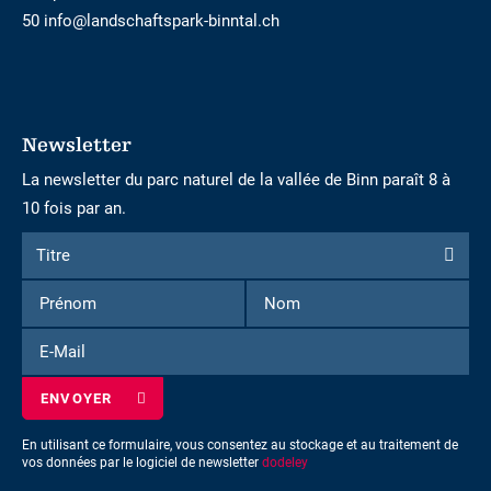
50 info@landschaftspark-binntal.ch
Newsletter
La newsletter du parc naturel de la vallée de Binn paraît 8 à
10 fois par an.
Formulaire
Titre
Titre
d'inscription
Prénom
Nom
à
la
E-
newsletter
Mail
En utilisant ce formulaire, vous consentez au stockage et au traitement de
vos données par le logiciel de newsletter
dodeley