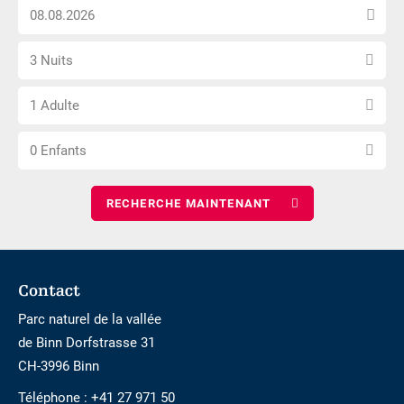
Choisissez
n\'est
la
pas
Sélectionnez
date
accessible
3 Nuits
le
d\'arrivée
Choisissez
nombre
1 Adulte
le
de
Choisissez
nombre
nuits
0 Enfants
le
d\'adultes
nombre
d\'enfants
Footer
Contact
Parc naturel de la vallée
de Binn Dorfstrasse 31
CH-3996 Binn
Téléphone :
+41 27 971 50