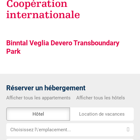
Coopération
internationale
Binntal Veglia Devero Transboundary
Park
Réserver un hébergement
Afficher tous les appartements
Afficher tous les hôtels
L\'outil
Hôtel
Location de vacances
de
Choisissez
réservation
Choisissez l\'emplacement...
l\'emplacement...
externe