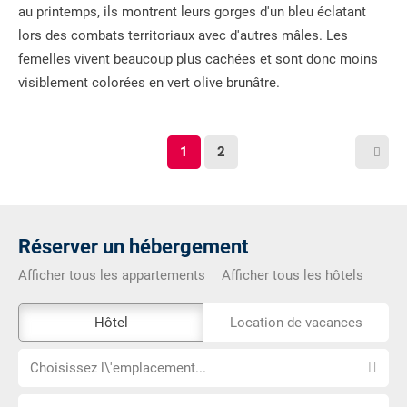
au printemps, ils montrent leurs gorges d'un bleu éclatant
lors des combats territoriaux avec d'autres mâles. Les
femelles vivent beaucoup plus cachées et sont donc moins
visiblement colorées en vert olive brunâtre.
1
2
Réserver un hébergement
Afficher tous les appartements
Afficher tous les hôtels
L\'outil
Hôtel
Location de vacances
de
Choisissez
réservation
Choisissez l\'emplacement...
l\'emplacement...
externe
Choisissez