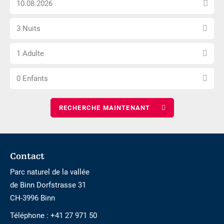
n\'est
la
pas
Sélectionnez
date
accessible
3 Nuits
le
d\'arrivée
Choisissez
nombre
1 Adulte
le
de
Choisissez
nombre
nuits
0 Enfants
le
d\'adultes
nombre
d\'enfants
Footer
Contact
Parc naturel de la vallée
de Binn Dorfstrasse 31
CH-3996 Binn
Téléphone :
+41 27 971 50