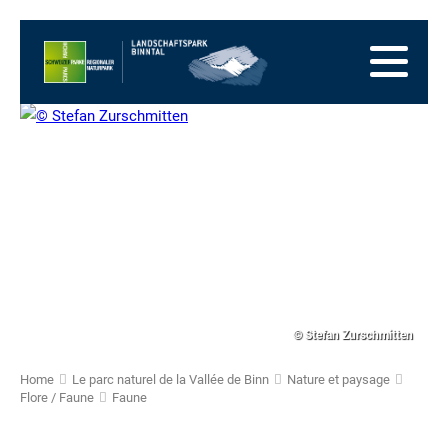
Vers
la
Vers
page
la
Aller
d'accueil
navigation
au
Vers
principale
contenu
la
Vers
zone
le
Vers
des
plan
la
pieds
du
recherche
site
© Stefan Zurschmitten
Home
Le parc naturel de la Vallée de Binn
Nature et paysage
Flore / Faune
Faune