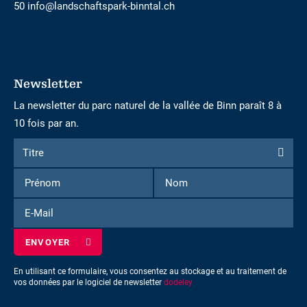
50 info@landschaftspark-binntal.ch
Newsletter
La newsletter du parc naturel de la vallée de Binn paraît 8 à
10 fois par an.
Formulaire
Titre
Titre
d'inscription
Prénom
Nom
à
la
E-
newsletter
Mail
En utilisant ce formulaire, vous consentez au stockage et au traitement de
vos données par le logiciel de newsletter
dodeley