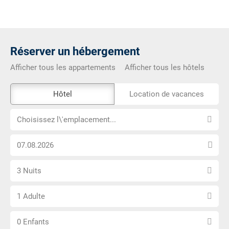
Réserver un hébergement
Afficher tous les appartements
Afficher tous les hôtels
L\'outil
Hôtel
Location de vacances
de
Choisissez
réservation
Choisissez l\'emplacement...
l\'emplacement...
externe
Choisissez
n\'est
la
pas
Sélectionnez
date
accessible
3 Nuits
le
d\'arrivée
Choisissez
nombre
1 Adulte
le
de
Choisissez
nombre
nuits
0 Enfants