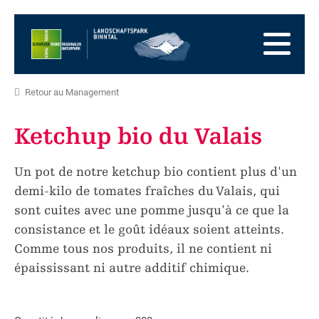
Vers
la
Vers
page
la
Aller
d'accueil
navigation
au
Vers
principale
contenu
la
Vers
Retour au Management
zone
le
Vers
des
plan
la
Ketchup bio du Valais
pieds
du
recherche
site
Un pot de notre ketchup bio contient plus d'un
demi-kilo de tomates fraîches du Valais, qui
sont cuites avec une pomme jusqu'à ce que la
consistance et le goût idéaux soient atteints.
Comme tous nos produits, il ne contient ni
épaississant ni autre additif chimique.