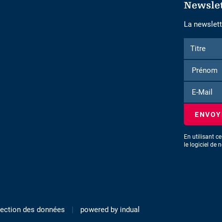
Newsle
La newslette
Formulaire
Titre
Titre
d'inscriptio
à
la
E-
newsletter
Mail
En utilisant c
le logiciel de 
tection des données
powered by indual