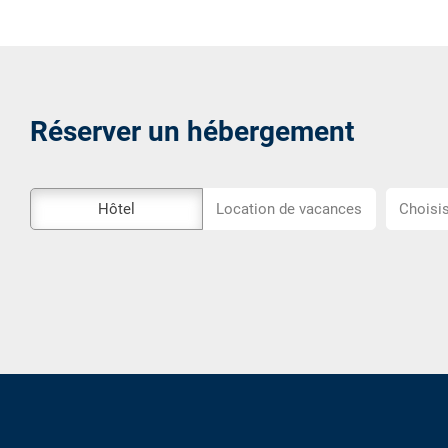
Réserver un hébergement
L\'outil
Choisiss
Hôtel
Location de vacances
Choisis
de
l\'emplac
réservation
externe
n\'est
pas
accessible