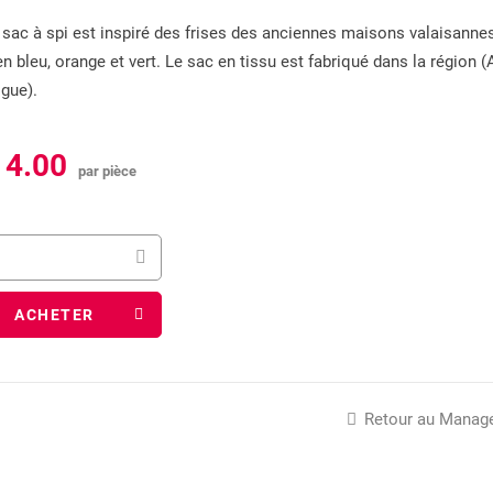
Community
 sac à spi est inspiré des frises des anciennes maisons valaisannes
Journées du parc à l'école d'
Boutique en ligne
n bleu, orange et vert. Le sac en tissu est fabriqué dans la région (A
En savoir plus !
gue).
14.00
par pièce
TWINGI 26
Rejoignez vous aussi l'associat
Aide le parc - Participe toi aus
Plus d'informations
ACHETER
Devenez membre
Retour au Manag