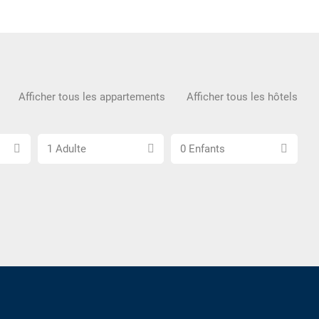
Afficher tous les appartements
Afficher tous les hôtels
Choisissez
Choisissez
1 Adulte
0 Enfants
le
le
nombre
nombre
d\'adultes
d\'enfants