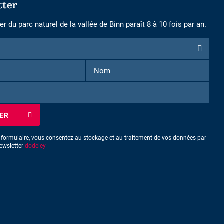
tter
r du parc naturel de la vallée de Binn paraît 8 à 10 fois par an.
n
Prénom
Nom
e formulaire, vous consentez au stockage et au traitement de vos données par
newsletter
dodeley