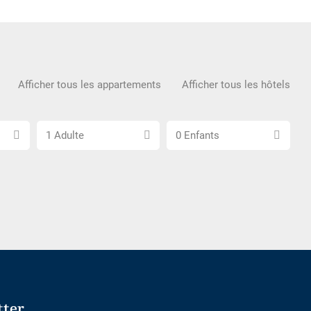
Afficher tous les appartements
Afficher tous les hôtels
Choisissez
Choisissez
1 Adulte
0 Enfants
le
le
nombre
nombre
d\'adultes
d\'enfants
tter