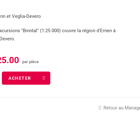
Journées du parc à l'école d'
Boutique en ligne
inn et Veglia-Devero
En savoir plus !
xcursions "Binntal" (1:25 000) couvre la région d'Ernen à
Devero.
25.00
par pièce
TWINGI 26
Rejoignez vous aussi l'associat
ACHETER
Plus d'informations
Devenez membre
Retour au Manag