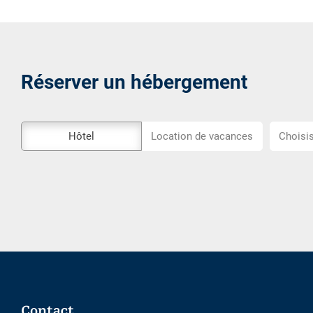
Réserver un hébergement
L\'outil
Choisiss
Hôtel
Location de vacances
Choisis
de
l\'emplac
réservation
externe
n\'est
pas
accessible
Footer
Contact