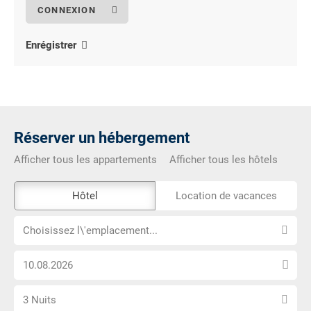
Enrégistrer
Réserver un hébergement
Afficher tous les appartements
Afficher tous les hôtels
L\'outil
Hôtel
Location de vacances
de
Choisissez
réservation
Choisissez l\'emplacement...
l\'emplacement...
externe
Choisissez
n\'est
la
pas
Sélectionnez
date
accessible
3 Nuits