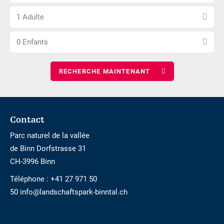
le
d\'arrivée
Choisissez
nombre
1 Adulte
le
de
Choisissez
nombre
nuits
0 Enfants
le
d\'adultes
nombre
d\'enfants
Footer
Contact
Parc naturel de la vallée
de Binn Dorfstrasse 31
CH-3996 Binn
Téléphone :
+41 27 971 50
50 info@landschaftspark-binntal.ch