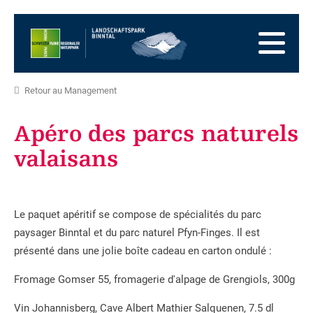
Vers
la
Vers
page
la
Aller
d'accueil
navigation
au
Vers
principale
contenu
la
Vers
Retour au Management
zone
le
Vers
des
plan
la
Apéro des parcs naturels
pieds
du
recherche
valaisans
site
Le paquet apéritif se compose de spécialités du parc
paysager Binntal et du parc naturel Pfyn-Finges. Il est
présenté dans une jolie boîte cadeau en carton ondulé :
Fromage Gomser 55, fromagerie d'alpage de Grengiols, 300g
Vin Johannisberg, Cave Albert Mathier Salquenen, 7.5 dl