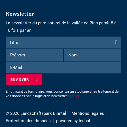
Newsletter
La newsletter du parc naturel de la vallée de Binn paraît 8 à
10 fois par an.
Formulaire
Titre
Titre
d'inscription
Prénom
Nom
à
la
E-
newsletter
Mail
En utilisant ce formulaire, vous consentez au stockage et au traitement de
vos données par le logiciel de newsletter
dodeley
© 2026 Landschaftspark Binntal
Mentions légales
Protection des données
powered by indual