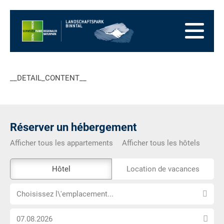
Vers
la
Vers
page
la
Aller
d'accueil
navigation
au
Vers
principale
contenu
la
Vers
zone
le
Vers
__DETAIL_CONTENT__
des
plan
la
pieds
du
recherche
site
Réserver un hébergement
Afficher tous les appartements
Afficher tous les hôtels
L\'outil
Hôtel
Location de vacances
de
Choisissez
réservation
Choisissez l\'emplacement...
l\'emplacement...
externe
Choisissez
n\'est