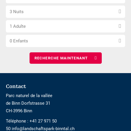
la
pas
Sélectionnez
date
accessible
3 Nuits
le
d\'arrivée
Choisissez
nombre
1 Adulte
le
de
Choisissez
nombre
nuits
0 Enfants
le
d\'adultes
nombre
d\'enfants
Footer
Contact
Parc naturel de la vallée
de Binn Dorfstrasse 31
CH-3996 Binn
Téléphone :
+41 27 971 50
50 info@landschaftspark-binntal.ch