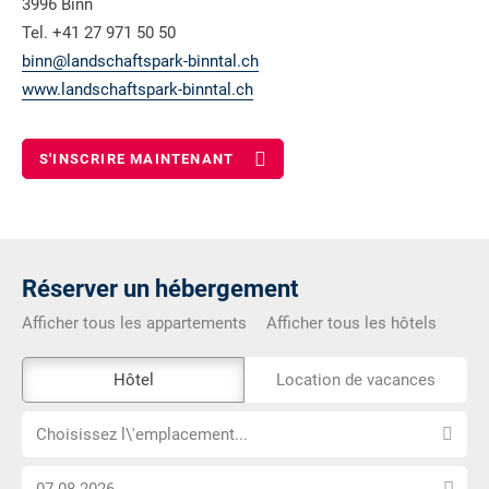
3996 Binn
Tel. +41 27 971 50 50
binn@landschaftspark-binntal.ch
www.landschaftspark-binntal.ch
S'INSCRIRE MAINTENANT
Réserver un hébergement
Afficher tous les appartements
Afficher tous les hôtels
L\'outil
Hôtel
Location de vacances
de
Choisissez
réservation
Choisissez l\'emplacement...
l\'emplacement...
externe
Choisissez
n\'est