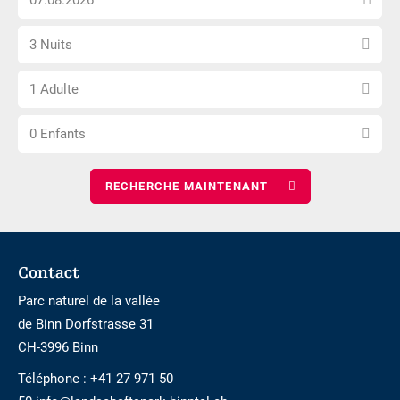
la
pas
Sélectionnez
date
accessible
3 Nuits
le
d\'arrivée
Choisissez
nombre
1 Adulte
le
de
Choisissez
nombre
nuits
0 Enfants
le
d\'adultes
nombre
d\'enfants
Footer
Contact
Parc naturel de la vallée
de Binn Dorfstrasse 31
CH-3996 Binn
Téléphone :
+41 27 971 50