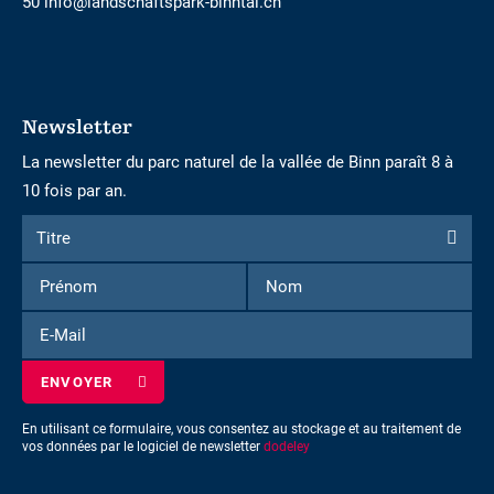
50 info@landschaftspark-binntal.ch
Newsletter
La newsletter du parc naturel de la vallée de Binn paraît 8 à
10 fois par an.
Formulaire
Titre
Titre
d'inscription
Prénom
Nom
à
la
E-
newsletter
Mail
En utilisant ce formulaire, vous consentez au stockage et au traitement de
vos données par le logiciel de newsletter
dodeley