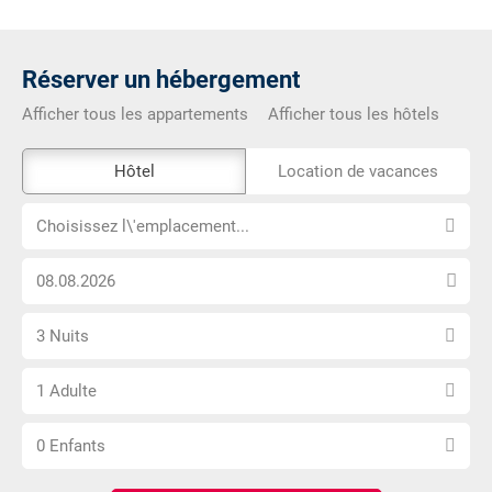
Réserver un hébergement
Afficher tous les appartements
Afficher tous les hôtels
L\'outil
Hôtel
Location de vacances
de
Choisissez
réservation
Choisissez l\'emplacement...
l\'emplacement...
externe
Choisissez
n\'est
la
pas
Sélectionnez
date
accessible
3 Nuits
le
d\'arrivée
Choisissez
nombre
1 Adulte
le
de
Choisissez
nombre
nuits
0 Enfants
le
d\'adultes