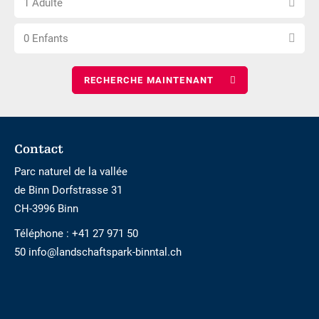
1 Adulte
le
de
Choisissez
nombre
nuits
0 Enfants
le
d\'adultes
nombre
d\'enfants
Footer
Contact
Parc naturel de la vallée
de Binn Dorfstrasse 31
CH-3996 Binn
Téléphone :
+41 27 971 50
50 info@landschaftspark-binntal.ch