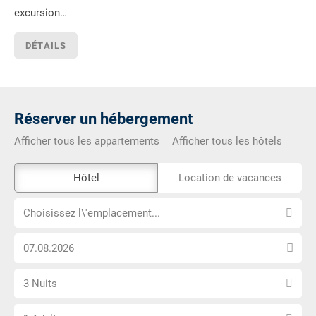
excursion…
DÉTAILS
Réserver un hébergement
Afficher tous les appartements
Afficher tous les hôtels
L\'outil
Hôtel
Location de vacances
de
Choisissez
réservation
Choisissez l\'emplacement...
l\'emplacement...
externe
Choisissez
n\'est
la
pas
Sélectionnez
date
accessible
3 Nuits
le
d\'arrivée
Choisissez
nombre