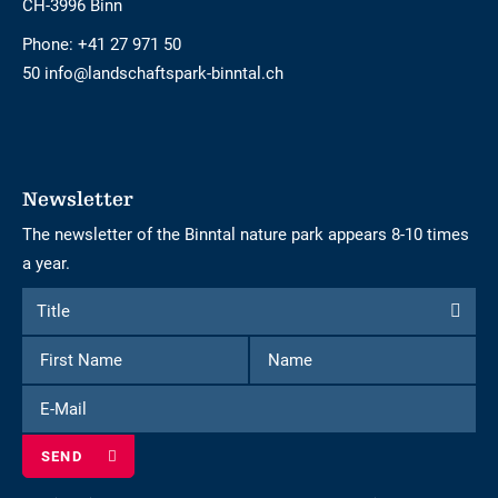
CH-3996 Binn
Phone:
+41 27 971 50
50 info@landschaftspark-binntal.ch
Newsletter
The newsletter of the Binntal nature park appears 8-10 times
a year.
Form
Title
Title
to
First
Name
subscribe
Name
to
E-
the
Mail
newsletter