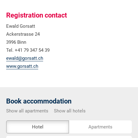
Registration contact
Ewald Gorsatt
Ackerstrasse 24
3996 Binn
Tel. +41 79 347 54 39
ewald@gorsatt.ch
www.gorsatt.ch
Book accommodation
Show all apartments
Show all hotels
The
Hotel
Apartments
external