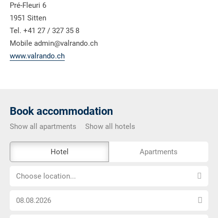
Pré-Fleuri 6
1951 Sitten
Tel. +41 27 / 327 35 8
Mobile admin@valrando.ch
www.valrando.ch
Book accommodation
Show all apartments
Show all hotels
The
Hotel
Apartments
external
Choose
booking
Choose location...
location...
tool
Choose
is
arrival
not