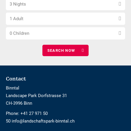
Select
date
barrier-
3 Nights
number
free
Choose
of
1 Adult
number
nights
Choose
of
0 Children
number
adults
of
children
Footer
Contact
Binntal
Landscape Park Dorfstrasse 31
CH-3996 Binn
Phone:
+41 27 971 50
50 info@landschaftspark-binntal.ch