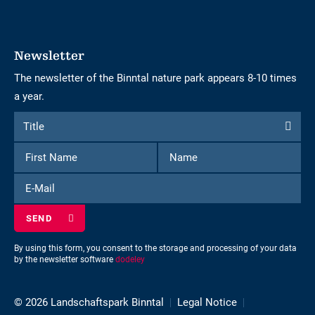
Newsletter
The newsletter of the Binntal nature park appears 8-10 times
a year.
Form
Title
Title
to
First
Name
subscribe
Name
to
E-
the
Mail
newsletter
By using this form, you consent to the storage and processing of your data
by the newsletter software
dodeley
© 2026 Landschaftspark Binntal
Legal Notice