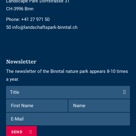
Landscape Park Dorfstrasse 31
CH-3996 Binn
Phone:
+41 27 971 50
50 info@landschaftspark-binntal.ch
Newsletter
The newsletter of the Binntal nature park appears 8-10 times
a year.
Form
Title
Title
to
First
Name
subscribe
Name
to
E-
the
Mail
newsletter