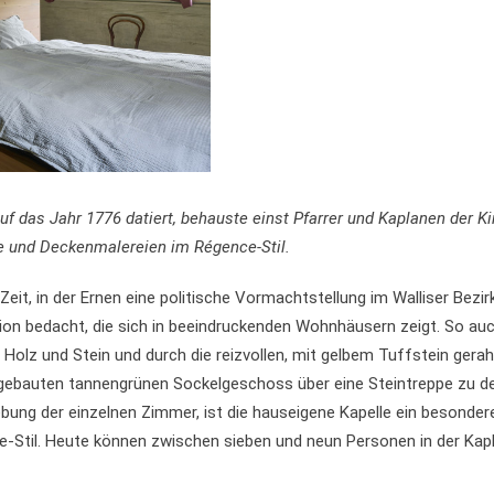
f das Jahr 1776 datiert, behauste einst Pfarrer und Kaplanen der Ki
e und Deckenmalereien im Régence-Stil.
eit, in der Ernen eine politische Vormachtstellung im Walliser Bez
on bedacht, die sich in beeindruckenden Wohnhäusern zeigt. So auc
Holz und Stein und durch die reizvollen, mit gelbem Tuffstein gera
 gebauten tannengrünen Sockelgeschoss über eine Steintreppe zu d
bung der einzelnen Zimmer, ist die hauseigene Kapelle ein besonder
til. Heute können zwischen sieben und neun Personen in der Kapla