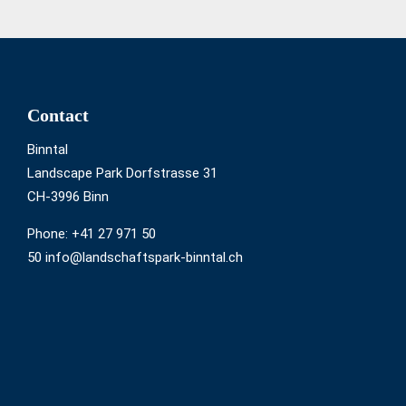
barrier-
free
Footer
Contact
Binntal
Landscape Park Dorfstrasse 31
CH-3996 Binn
Phone:
+41 27 971 50
50 info@landschaftspark-binntal.ch