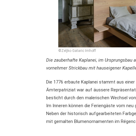
©Zeljko Gataric Imhoff
Die zauberhafte Kaplanei, im Ursprungsbau au
vornehmer Strickbau mit hauseigener Kapell
Die 1776 erbaute Kaplanei stammt aus einer Z
Ämterpatriziat war auf äussere Repräsentati
besticht durch den malerischen Wechsel von 
Im Inneren können die Feriengäste vom neu
Neben der historisch aufgearbeiteten Farbge
mit gemalten Blumenornamenten im Régence-S