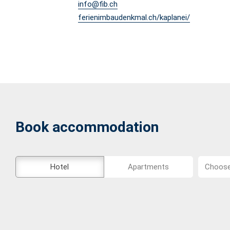
info@fib.ch
ferienimbaudenkmal.ch/kaplanei/
Book accommodation
The
Choose
Hotel
Apartments
Choose 
external
location...
booking
tool
is
not