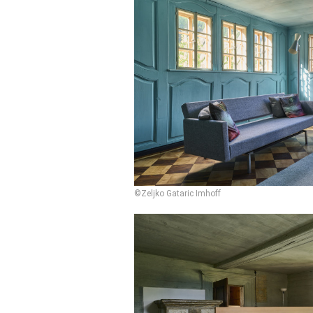
©Zeljko Gataric Imhoff