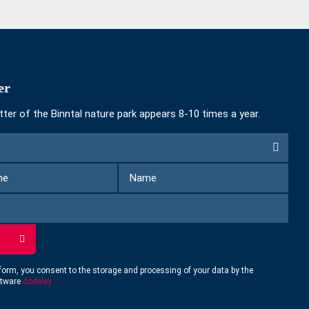
er
ter of the Binntal nature park appears 8-10 times a year.
First
Name
Name
form, you consent to the storage and processing of your data by the
ftware
dodeley