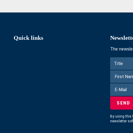
Quick links
Newslett
The newslet
Form
Title
Title
to
subscribe
to
E-
the
Mail
newsletter
By using this 
newsletter so