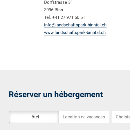
Dorfstrasse 31
3996 Binn
Tel. +41 27 971 50 51
info@landschaftspark-binntal.ch
www.landschaftspark-binntal.ch
Réserver un hébergement
L\'outil
Choisiss
Hôtel
Location de vacances
Choisis
de
l\'emplac
réservation