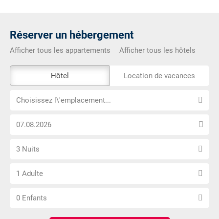
Réserver un hébergement
Afficher tous les appartements
Afficher tous les hôtels
L\'outil
Hôtel
Location de vacances
de
Choisissez
réservation
Choisissez l\'emplacement...
l\'emplacement...
externe
Choisissez
n\'est
la
pas
Sélectionnez
date
accessible
3 Nuits
le
d\'arrivée
Choisissez
nombre
1 Adulte
le
de
Choisissez
nombre
nuits
0 Enfants
le
d\'adultes