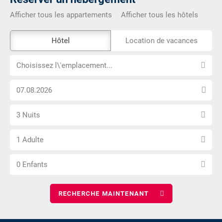
Afficher tous les appartements
Afficher tous les hôtels
L\'outil
Hôtel
Location de vacances
de
Choisissez
réservation
Choisissez l\'emplacement...
l\'emplacement...
externe
Choisissez
n\'est
la
pas
Sélectionnez
date
accessible
3 Nuits
le
d\'arrivée
Choisissez
nombre
1 Adulte
le
de
Choisissez
nombre
nuits
0 Enfants
le
d\'adultes
nombre
d\'enfants