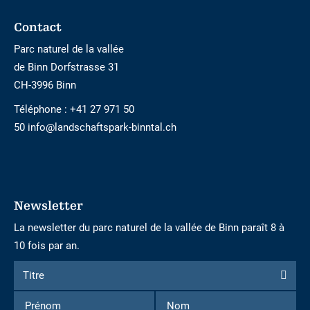
Footer
Contact
Parc naturel de la vallée
de Binn Dorfstrasse 31
CH-3996 Binn
Téléphone :
+41 27 971 50
50 info@landschaftspark-binntal.ch
Newsletter
La newsletter du parc naturel de la vallée de Binn paraît 8 à
10 fois par an.
Formulaire
Titre
Titre
d'inscription
Prénom
Nom
à