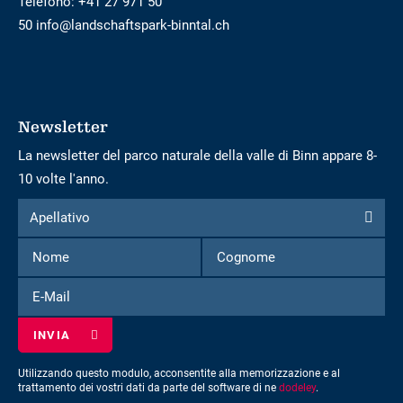
Telefono:
+41 27 971 50
50 info@landschaftspark-binntal.ch
Newsletter
La newsletter del parco naturale della valle di Binn appare 8-
10 volte l'anno.
Modulo
Apellativo
Apellativo
per
Nome
Cognome
iscriversi
alla
E-
newsletter
Mail
Utilizzando questo modulo, acconsentite alla memorizzazione e al
trattamento dei vostri dati da parte del software di ne
dodeley
.