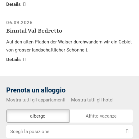
Details
06.09.2026
Binntal Val Bedretto
Auf den alten Pfaden der Walser durchwandern wir ein Gebiet
von grosser landschaftlicher Schönheit..
Details
Prenota un alloggio
Mostra tutti gli appartamenti
Mostra tutti gli hotel
Lo
albergo
Affitto vacanze
strumento
Scegli
di
Scegli la posizione
la
prenotazione