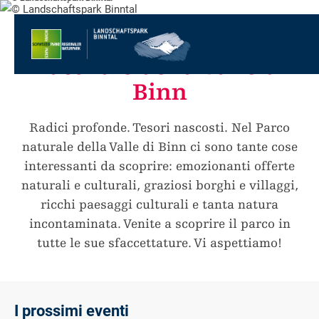
Alla
pagina
Alla
Benvenuti nel parco
iniziale
navigazione
Al
naturale della Valle di
principale
contenuto
Alla
zona
Alla
Binn
dei
mappa
Alla
piedi
del
ricerca
Radici profonde. Tesori nascosti. Nel Parco
sito
naturale della Valle di Binn ci sono tante cose
interessanti da scoprire: emozionanti offerte
naturali e culturali, graziosi borghi e villaggi,
ricchi paesaggi culturali e tanta natura
incontaminata. Venite a scoprire il parco in
tutte le sue sfaccettature. Vi aspettiamo!
I prossimi eventi