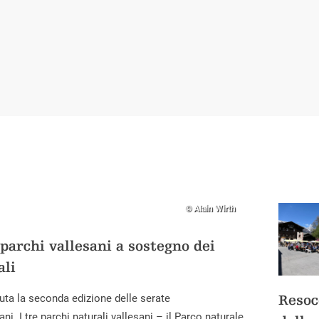
© Alain Wirth
parchi vallesani a sostegno dei
ali
Resoc
nuta la seconda edizione delle serate
i. I tre parchi naturali vallesani – il Parco naturale