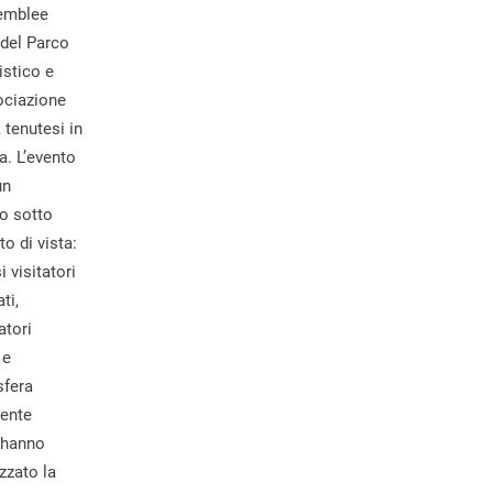
semblee
 del Parco
stico e
ociazione
, tenutesi in
a. L’evento
un
o sotto
to di vista:
 visitatori
ti,
atori
 e
sfera
ente
 hanno
izzato la