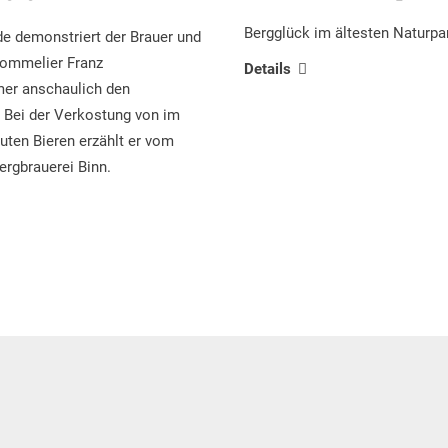
Bergglück im ältesten Naturp
nde demonstriert der Brauer und
sommelier Franz
Details
r anschaulich den
 Bei der Verkostung von im
uten Bieren erzählt er vom
ergbrauerei Binn.