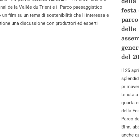
della
onal de la Vallée du Trient e il Parco paesaggistico
festa 
un film su un tema di sostenibilità che li interessa e
parco
zione una discussione con produttori ed esperti
delle
assem
gener
del 2
Il 25 apr
splendid
primaveri
tenuta a
quarta e
della Fe
Parco de
Binn, ab
anche qu