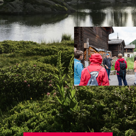
12:30
s les gorges de la
10.08.2026
15:45
Dorfführung Binn