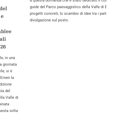
a questa domanda che è stato dedicato il corso d
guide del Parco paesaggistico della Valle di Binn.
del
progetti concreti, lo scambio di idee tra i partecip
 e
divulgazione sul posto.
blee
ali
026
ile, in una
a giornata
le, si è
 Ernen la
dizione
sta del
lla Valle di
binata
esta volta