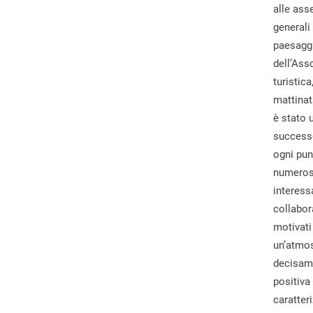
alle as
generali
paesaggi
dell’Ass
turistica
mattinat
è stato 
success
ogni pun
numerosi
interessa
collabor
motivati
un’atmo
decisam
positiva
caratter