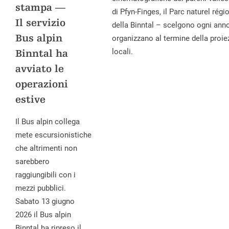
stampa —
di Pfyn-Finges, il Parc naturel régi
Il servizio
della Binntal – scelgono ogni anno 
Bus alpin
organizzano al termine della proie
locali.
Binntal ha
avviato le
operazioni
estive
Il Bus alpin collega
mete escursionistiche
che altrimenti non
sarebbero
raggiungibili con i
mezzi pubblici.
Sabato 13 giugno
2026 il Bus alpin
Binntal ha ripreso il