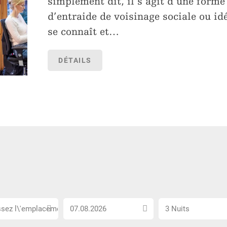
simplement dit, il s’agit d’une forme
d’entraide de voisinage sociale ou id
se connaît et
…
DÉTAILS
ez
Choisissez
Sélectionnez
sez l\'emplacement...
3 Nuits
ement...
la
le