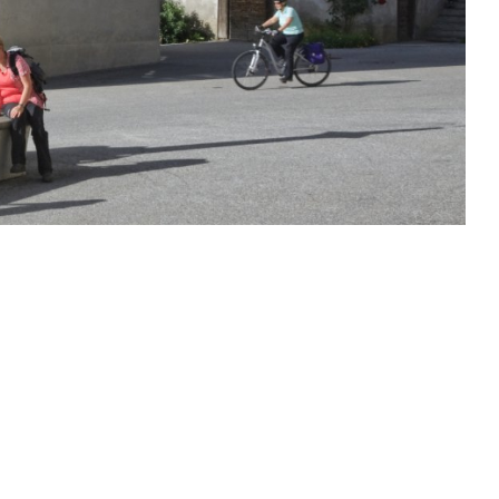
Grengiols
Volg Binn
Volg Ernen