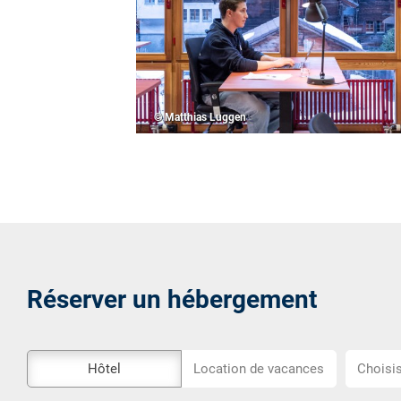
© Matthias Luggen
Réserver un hébergement
L\'outil
Choisiss
Hôtel
Location de vacances
Choisis
de
l\'emplac