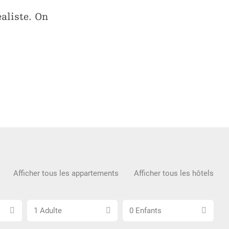
éaliste. On
Afficher tous les appartements
Afficher tous les hôtels
Choisissez
Choisissez
1 Adulte
0 Enfants
le
le