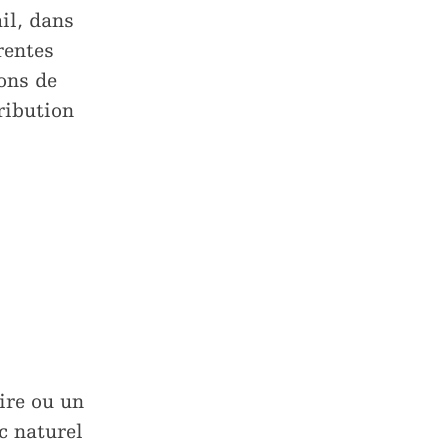
il, dans
rentes
ons de
ribution
ire ou un
c naturel