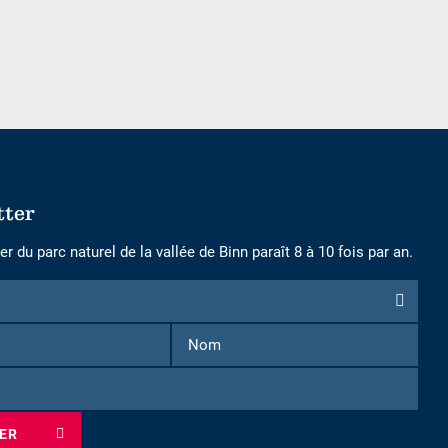
nombre
nombre
d\'adultes
d\'enfants
tter
r du parc naturel de la vallée de Binn paraît 8 à 10 fois par an.
n
Prénom
Nom