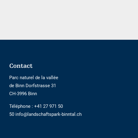
réservation
externe
n\'est
pas
accessible
Footer
Contact
Parc naturel de la vallée
de Binn Dorfstrasse 31
CH-3996 Binn
Téléphone :
+41 27 971 50
50 info@landschaftspark-binntal.ch