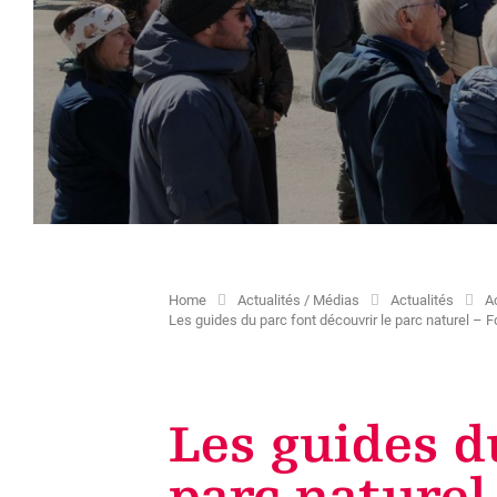
Propriétaires de résidences
Shared 
Enfants et loisirs
secondaires
Missions de volontariat
Culture / paysage culturel
Projets
Appartements de vacances
Sites et chapelles
Taxes touristiques
Voies de communication
Création d'une carte d'hôte
historiques
Autres services disponibles
Offre culturelle
Home
Actualités / Médias
Actualités
A
Les guides du parc font découvrir le parc naturel – 
Les guides d