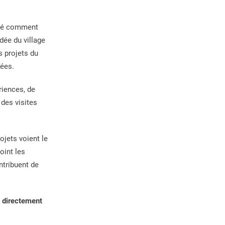
ntré comment
dée du village
s projets du
dées.
riences, de
des visites
ojets voient le
oint les
ontribuent de
é directement