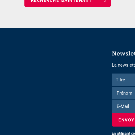
nuits
Newsle
La newslette
Formulaire
Titre
Titre
d'inscriptio
à
la
E-
newsletter
Mail
En utilisant c