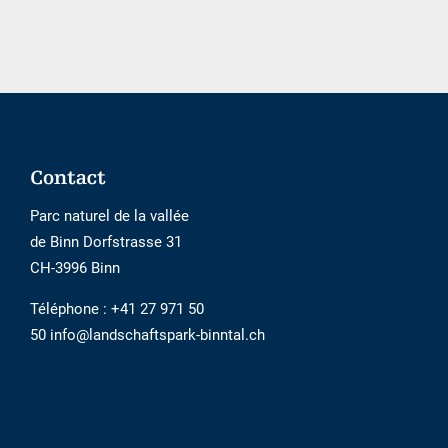
n\'est
pas
accessible
Footer
Contact
Parc naturel de la vallée
de Binn Dorfstrasse 31
CH-3996 Binn
Téléphone :
+41 27 971 50
50 info@landschaftspark-binntal.ch