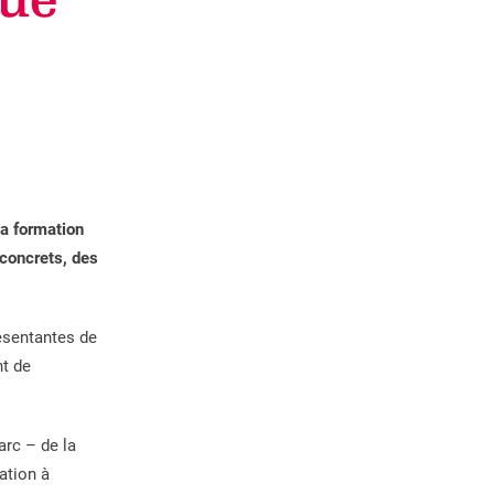
nue
la formation
 concrets, des
résentantes de
nt de
arc – de la
ation à