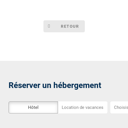
RETOUR
Réserver un hébergement
L\'outil
Choisiss
Hôtel
Location de vacances
Choisis
de
l\'emplac
réservation
externe