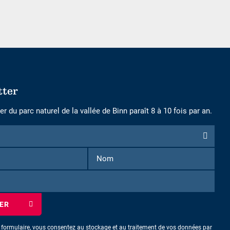
tter
r du parc naturel de la vallée de Binn paraît 8 à 10 fois par an.
n
Prénom
Nom
e formulaire, vous consentez au stockage et au traitement de vos données par