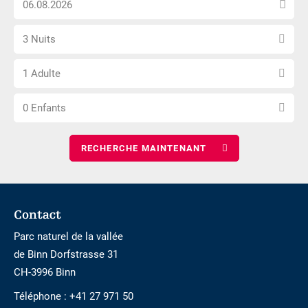
n\'est
la
pas
Sélectionnez
date
accessible
3 Nuits
le
d\'arrivée
Choisissez
nombre
1 Adulte
le
de
Choisissez
nombre
nuits
0 Enfants
le
d\'adultes
nombre
d\'enfants
Footer
Contact
Parc naturel de la vallée
de Binn Dorfstrasse 31
CH-3996 Binn
Téléphone :
+41 27 971 50