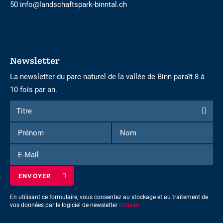
50 info@landschaftspark-binntal.ch
Newsletter
La newsletter du parc naturel de la vallée de Binn paraît 8 à
10 fois par an.
Formulaire
Titre
Titre
d'inscription
Prénom
Nom
à
la
E-
newsletter
Mail
En utilisant ce formulaire, vous consentez au stockage et au traitement de
vos données par le logiciel de newsletter
dodeley