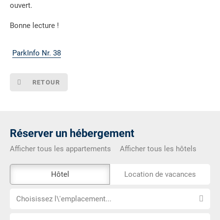
ouvert.
Bonne lecture !
ParkInfo Nr. 38
RETOUR
Réserver un hébergement
Afficher tous les appartements
Afficher tous les hôtels
L\'outil
Hôtel
Location de vacances
de
Choisissez
réservation
Choisissez l\'emplacement...
l\'emplacement...
externe
Choisissez