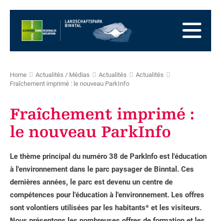
Vers
la
Vers
page
la
Aller
d'accueil
navigation
au
Vers
principale
contenu
la
Vers
zone
le
Vers
Home
Actualités / Médias
Actualités
Actualités
des
plan
la
Fraîchement imprimé : le nouveau ParkInfo
pieds
du
recherche
site
Fraîchement imprimé :
le nouveau ParkInfo
Le thème principal du numéro 38 de ParkInfo est l'éducation
à l'environnement dans le parc paysager de Binntal. Ces
dernières années, le parc est devenu un centre de
compétences pour l'éducation à l'environnement. Les offres
sont volontiers utilisées par les habitants* et les visiteurs.
Nous présentons les nombreuses offres de formation et les