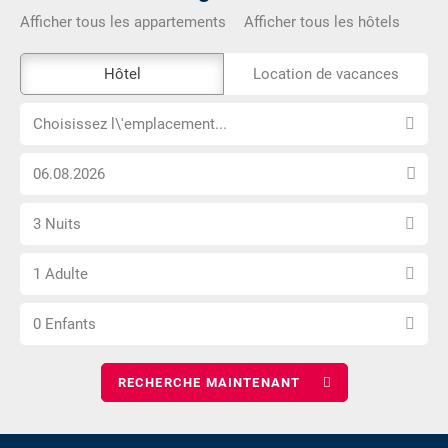
Afficher tous les appartements
Afficher tous les hôtels
L\'outil
Hôtel
Location de vacances
de
Choisissez
réservation
Choisissez l\'emplacement...
l\'emplacement...
externe
Choisissez
n\'est
la
pas
Sélectionnez
date
accessible
3 Nuits
le
d\'arrivée
Choisissez
nombre
1 Adulte
le
de
Choisissez
nombre
nuits
0 Enfants
le
d\'adultes
nombre
d\'enfants