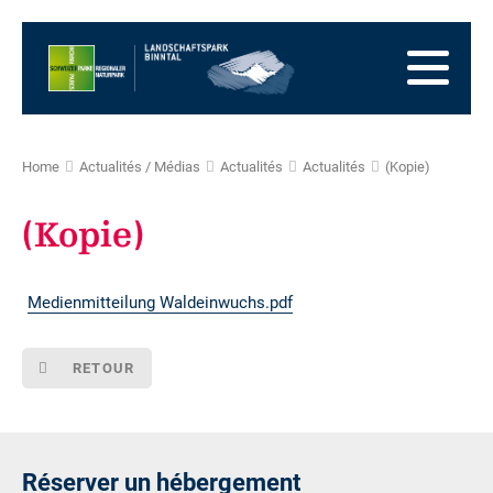
Vers
la
Vers
page
la
Aller
d'accueil
navigation
au
Vers
principale
contenu
la
Vers
zone
le
Vers
Home
Actualités / Médias
Actualités
Actualités
(Kopie)
des
plan
la
pieds
du
recherche
(Kopie)
site
Medienmitteilung Waldeinwuchs.pdf
RETOUR
Réserver un hébergement