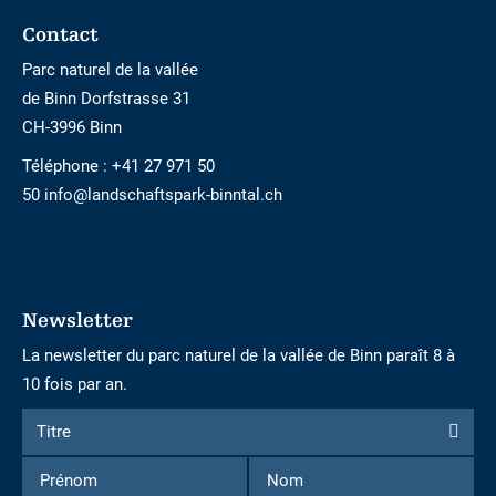
Footer
Contact
Parc naturel de la vallée
de Binn Dorfstrasse 31
CH-3996 Binn
Téléphone :
+41 27 971 50
50 info@landschaftspark-binntal.ch
Newsletter
La newsletter du parc naturel de la vallée de Binn paraît 8 à
10 fois par an.
Formulaire
Titre
Titre
d'inscription
Prénom
Nom
à